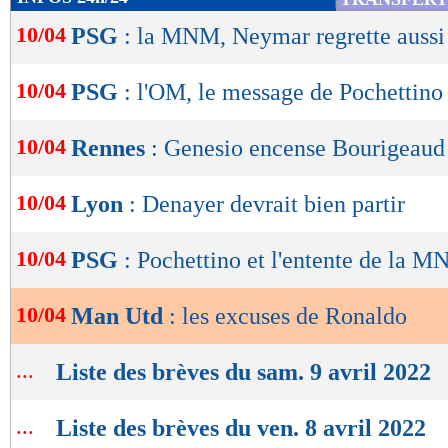
de
10/04
PSG
: la MNM, Neymar regrette aussi
lecture
OK
10/04
PSG
: l'OM, le message de Pochettino
10/04
Rennes
: Genesio encense Bourigeaud
10/04
Lyon
: Denayer devrait bien partir
10/04
PSG
: Pochettino et l'entente de la 
10/04
Man Utd
: les excuses de Ronaldo
...
Liste des brèves du sam. 9 avril 2022
...
Liste des brèves du ven. 8 avril 2022