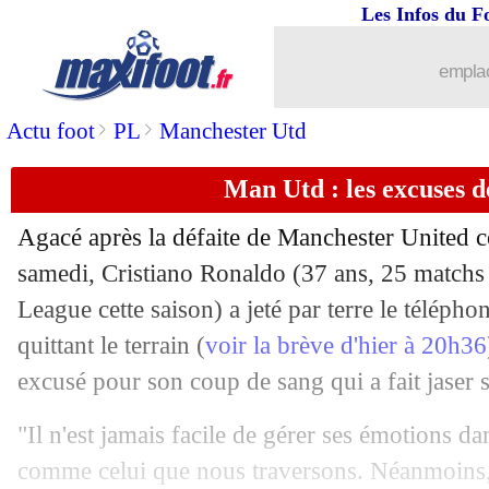
Les Infos du F
10/04
Metz
: le constat accablant de Bronn
emplac
10/04
Bordeaux
: Lacoux savoure sans s'en
>
>
Actu foot
PL
Manchester Utd
10/04
Man Utd
: Van Persie aurait recalé T
Man Utd : les excuses 
10/04
L1
: Bordeaux 3-1 Metz (fini)
Agacé après la défaite de Manchester United c
samedi, Cristiano Ronaldo (37 ans, 25 matchs 
10/04
Ita.
: Immobile voit triple avec la Laz
League cette saison) a jeté par terre le téléph
10/04
quittant le terrain (
voir la brève d'hier à 20h36
L1
: Monaco-Troyes, les compos
excusé pour son coup de sang qui a fait jaser 
10/04
L1
: Brest-Nantes, les compos
"Il n'est jamais facile de gérer ses émotions d
10/04
L1
: Angers-Lille, les compos
comme celui que nous traversons. Néanmoins,