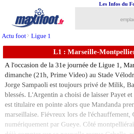
Les Infos du F
...
Liste des brèves du lun. 11 avril 2022
emplac
10/04
L1
: le classement des buteurs
>
Actu foot
Ligue 1
10/04
Montpellier
: Cabella accepte les siffl
L1 : Marseille-Montpellie
10/04
OM
: Kamara s'est facilement adapté
A l'occasion de la 31e journée de Ligue 1, Mars
10/04
Montpellier
: un souci d'efficacité se
dimanche (21h, Prime Video) au Stade Vélodro
Jorge Sampaoli est toujours privé de Milik, Ba
10/04
OM
: Guendouzi fier de son équipe
blessés. L'Argentin a choisi de laisser Payet e
est titulaire en pointe alors que Mandanda pre
10/04
Esp.
: Luuk de Jong sauve le Barça !
marseillaise. Fiévreux lors de l'échauffement,
numériquement par Gueye. Côté montpelliérain
10/04
L1
: le classement complet