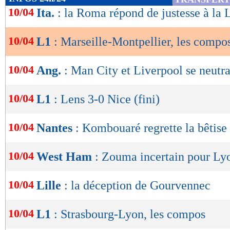
23/05
Nul
1-1
Indice MF: 56/100
de
10/04
Ita.
: la Roma répond de justesse à la 
buts
marqués/match
16/05
Vict.
3-2
lecture
09/05
Déf.
1-0
1,60
1,28 -
30/04
Nul
1-1
10/04
L1
: Marseille-Montpellier, les compo
23/04
Vict.
1-3
OK
buts
encaissés/match
1,36
- 1,53
statistiques toutes compétitions con
10/04
Ang.
: Man City et Liverpool se neutra
Lu 13.411 fois
- Romain Rigaux -
10/04
L1
: Lens 3-0 Nice (fini)
10/04
Nantes
: Kombouaré regrette la bêtise
10/04
West Ham
: Zouma incertain pour Ly
10/04
Lille
: la déception de Gourvennec
10/04
L1
: Strasbourg-Lyon, les compos