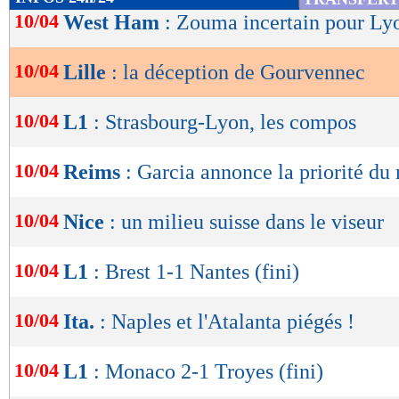
de
10/04
West Ham
: Zouma incertain pour Ly
lecture
10/04
Lille
: la déception de Gourvennec
OK
10/04
L1
: Strasbourg-Lyon, les compos
10/04
Reims
: Garcia annonce la priorité du
10/04
Nice
: un milieu suisse dans le viseur
10/04
L1
: Brest 1-1 Nantes (fini)
10/04
Ita.
: Naples et l'Atalanta piégés !
10/04
L1
: Monaco 2-1 Troyes (fini)