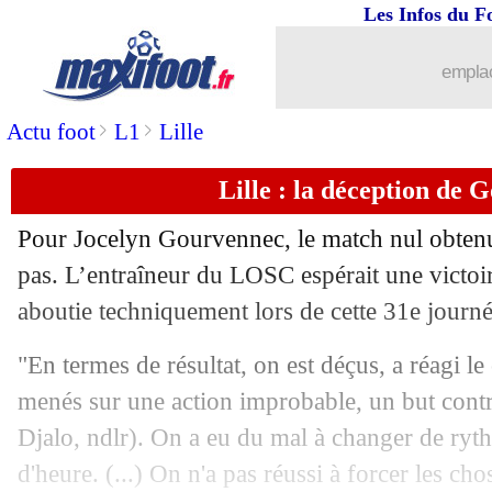
Les Infos du F
10/04
OM
: Guendouzi fier de son équipe
emplac
10/04
Esp.
: Luuk de Jong sauve le Barça !
>
>
Actu foot
L1
Lille
10/04
L1
: le classement complet
Lille : la déception de
10/04
L1
: Marseille 2-0 Montpellier (fini)
Pour Jocelyn Gourvennec, le match nul obtenu
10/04
Ita.
: Milan encore accroché
pas. L’entraîneur du LOSC espérait une victoir
aboutie techniquement lors de cette 31e journ
10/04
Strasbourg
: Nyamsi affiche sa frustra
"En termes de résultat, on est déçus, a réagi le
10/04
Lyon
: Bosz a aimé le contenu
menés sur une action improbable, un but cont
Djalo, ndlr). On a eu du mal à changer de ryt
10/04
L1
: Strasbourg 1-1 Lyon (fini)
d'heure. (...) On n'a pas réussi à forcer les chos