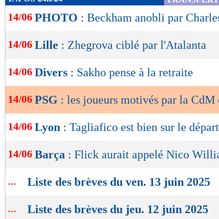
de
14/06
PHOTO
: Beckham anobli par Charles
lecture
OK
14/06
Lille
: Zhegrova ciblé par l'Atalanta
14/06
Divers
: Sakho pense à la retraite
14/06
PSG
: les joueurs motivés par la CdM 
14/06
Lyon
: Tagliafico est bien sur le départ
14/06
Barça
: Flick aurait appelé Nico Will
...
Liste des brèves du ven. 13 juin 2025
...
Liste des brèves du jeu. 12 juin 2025