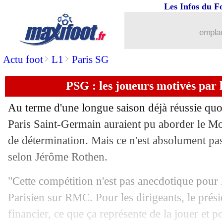
Les Infos du F
14/06
Liverpool
: Robertson, priorité de l'At
emplac
14/06
OM
: déjà la fin de la piste Bardghji ?
>
>
Actu foot
L1
Paris SG
14/06
PSG
: Zabarnyi se rapproche
PSG : les joueurs motivés par
14/06
Arsenal
: première offre pour Gyökere
Au terme d'une longue saison déjà réussie quoi 
Paris Saint-Germain auraient pu aborder le M
14/06
Juve
: seulement cinq intouchables cet
de détermination. Mais ce n'est absolument pas 
14/06
selon Jérôme Rothen.
OM
: concurrence de Fenerbahçe pour
"Cette compétition n'est pas anecdotique pour 
14/06
Real
: Asencio a prolongé
Parisien sur RMC. Pour les dirigeants, le prési
14/06
PSG
: Doué et Yamal, ça se vaut pou
financier, ce que ça représente de la jouer et