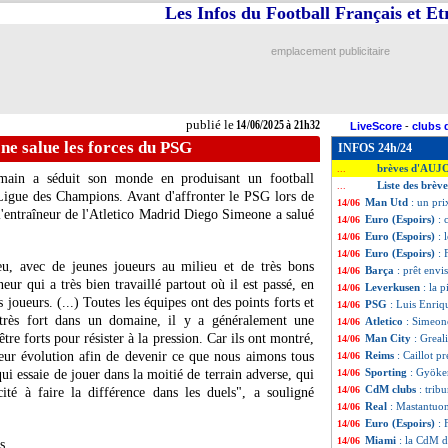
Les Infos du Football Français et E
emplacement publicitaire
publié le
14/06/2025 à 21h32
LiveScore
-
clubs 
one salue les forces du PSG
INFOS 24h/24
brèves d'AUJ
...
main a séduit son monde en produisant un football
Liste des brèv
...
 Ligue des Champions. Avant d'affronter le PSG lors de
Man Utd
: un pr
14/06
entraîneur de l'Atletico Madrid Diego Simeone a salué
Euro (Espoirs)
: 
14/06
Euro (Espoirs)
: 
14/06
Euro (Espoirs)
: 
14/06
jeu, avec de jeunes joueurs au milieu et de très bons
Barça
: prêt envi
14/06
neur qui a très bien travaillé partout où il est passé, en
Leverkusen
: la 
14/06
 joueurs. (...) Toutes les équipes ont des points forts et
PSG
: Luis Enriq
14/06
s très fort dans un domaine, il y a généralement une
Atletico
: Simeon
14/06
tre forts pour résister à la pression. Car ils ont montré,
Man City
: Greal
14/06
eur évolution afin de devenir ce que nous aimons tous
Reims
: Caillot p
14/06
Sporting
: Gyöker
ui essaie de jouer dans la moitié de terrain adverse, qui
14/06
CdM clubs
: trib
14/06
ité à faire la différence dans les duels", a souligné
Real
: Mastantuo
14/06
Euro (Espoirs)
: 
14/06
Miami
: la CdM d
14/06
s.