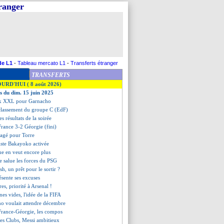
tranger
de L1
-
Tableau mercato L1
-
Transferts étranger
TRANSFERTS
OURD'HUI ( 8 août 2026)
es du dim. 15 juin 2025
ix XXL pour Garnacho
classement du groupe C (EdF)
les résultats de la soirée
France 3-2 Géorgie (fini)
sagé pour Torre
piste Bakayoko activée
ue en veut encore plus
e salue les forces du PSG
ish, un prêt pour le sortir ?
résente ses excuses
es, priorité à Arsenal !
unes vides, l'idée de la FIFA
no voulait attendre décembre
France-Géorgie, les compos
es Clubs, Messi ambitieux