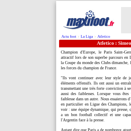
Actu foot
La Liga
Atletico
>
>
Atletico : Sime
Champion d'Europe, le Paris Saint-Ger
attractif lors de son superbe parcours en
la Coupe du monde des Clubs dimanche, l'
les forces du champion de France.
"Ils vont continuer avec leur style de 
éléments offensifs. Ils ont aussi un entraî
transmettant une très forte conviction à ses
aussi des faiblesses. Lorsque vous ête
faiblesse dans un autre. Nous essaierons d'ê
en particulier en Ligue des Champions, l
voir : une équipe dynamique, qui presse, q
a un bon football collectif et une capac
l'Argentin face à la presse.
Autant dire que Paris a de nombreux atout