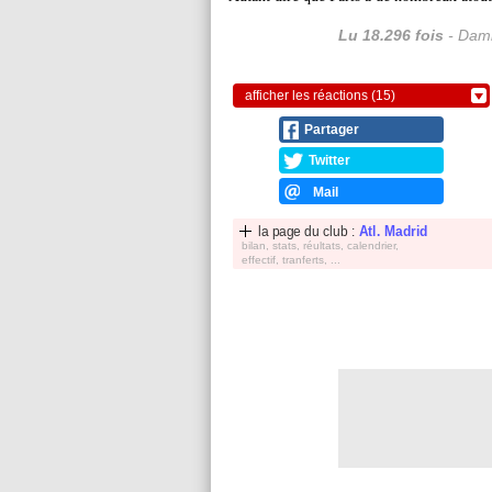
Lu 18.296 fois
- Dami
afficher les réactions (15)
Partager
Twitter
Mail
la page du club :
Atl. Madrid
bilan, stats, réultats, calendrier,
effectif, tranferts, ...