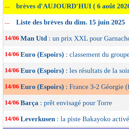
...
brèves d'AUJOURD'HUI ( 6 août 202
de
frappe lointaine dangereuse d’Abuashvili ! Tou
lecture
était aussi plus tranchante dans le jeu, avec 
...
Liste des brèves du dim. 15 juin 2025
OK
d’Odobert détournée par Kharatishvili. Puis su
Abline s’offrait l’opportunité de faire le break
14/06
Man Utd
: un prix XXL pour Garnach
Kharatishvili !
14/06
Euro (Espoirs)
: classement du group
Dans la foulée, les Français étaient punis avec
auteur d’une frappe croisée après un ballon pe
14/06
Euro (Espoirs)
: les résultats de la soi
Désormais à la rue, les Bleuets cédaient encor
14/06
Euro (Espoirs)
: France 3-2 Géorgie (f
repris de la tête par Sazonov (1-2, 84e) ! Dos 
Baticle avaient le mérite de s’arracher pour éga
14/06
Barça
: prêt envisagé pour Torre
Lepenant (2-2, 89e). La fin du spectacle ? Pas
Merlin, Barry pensait offrir la victoire aux Bl
14/06
Leverkusen
: la piste Bakayoko activ
un hors-jeu... Dans les dernières secondes, la 