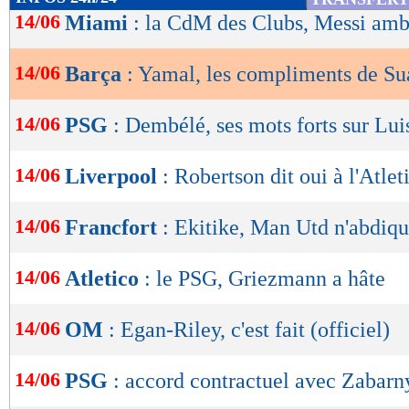
de
14/06
Miami
: la CdM des Clubs, Messi amb
lecture
14/06
Barça
: Yamal, les compliments de Su
OK
14/06
PSG
: Dembélé, ses mots forts sur Lui
14/06
Liverpool
: Robertson dit oui à l'Atlet
14/06
Francfort
: Ekitike, Man Utd n'abdiqu
14/06
Atletico
: le PSG, Griezmann a hâte
14/06
OM
: Egan-Riley, c'est fait (officiel)
14/06
PSG
: accord contractuel avec Zabarn