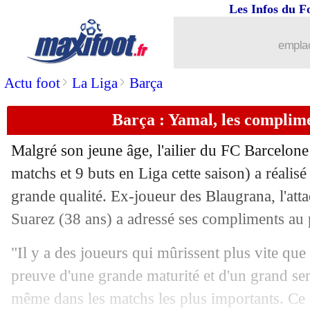
Les Infos du F
...
brèves d'AUJOURD'HUI ( 6 août 202
emplac
...
Liste des brèves du dim. 15 juin 2025
>
>
Actu foot
La Liga
Barça
14/06
Man Utd
: un prix XXL pour Garnach
Barça : Yamal, les complim
14/06
Euro (Espoirs)
: classement du group
Malgré son jeune âge, l'ailier du FC Barcelo
14/06
Euro (Espoirs)
: les résultats de la soi
matchs et 9 buts en Liga cette saison) a réali
grande qualité. Ex-joueur des Blaugrana, l'att
14/06
Euro (Espoirs)
: France 3-2 Géorgie (f
Suarez (38 ans) a adressé ses compliments au
14/06
Barça
: prêt envisagé pour Torre
"Il y a des joueurs qui mûrissent plus vite que 
preuve d'une grande maturité et d'un grand sen
14/06
Leverkusen
: la piste Bakayoko activ
même dans les matchs les plus importants. Ce s