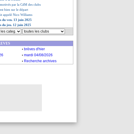
s motivés par la CdM des clubs
est bien sur le départ
ait appelé Nico Williams
es du ven. 13 juin 2025
s du jeu. 12 juin 2025
REVES
.
brèves d'hier
.
26
mardi 04/08/2026
.
Recherche archives