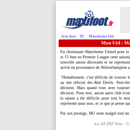
Actu foot
PL
Manchester Utd
>
>
Man Utd : Ma
En choisissant Manchester United pour la 
et 15 buts en Premier League cette saison
nouvelle saison décevante et ne représente
arrivé en provenance de Wolverhampton a 
"Honnêtement, c'est difficile de trouver l
au site officiel des Red Devils. Peut-ê
décision. Mais quand vous avez toujours 
décision. Pour moi, aucun autre club n'es
la saison a été difficile pour tout le 
représente pour moi, et ce que je pense que
Par son prestige, MU reste malgré tout un 
Lu 12.207 fois
- Er