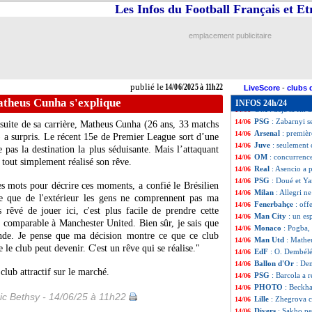
PSG
: accord con
14/06
Les Infos du Football Français et E
OM
: West Ham a
14/06
Real
: Carreras, 
14/06
emplacement publicitaire
LFP
: le clan La
14/06
Bayern
: Tel va 
14/06
PSG
: Azpilicuet
14/06
Atalanta
: l'OM 
14/06
publié le
14/06/2025 à 11h22
FFF
: Diallo piq
14/06
LiveScore
-
clubs 
Liverpool
: Rober
14/06
theus Cunha s'explique
INFOS 24h/24
OM
: déjà la fin 
14/06
PSG
: Zabarnyi s
14/06
suite de sa carrière,
Matheus Cunha
(26 ans, 33 matchs
Arsenal
: premièr
14/06
) a surpris. Le récent 15e de Premier League sort d’une
Juve
: seulement 
14/06
 pas la destination la plus séduisante. Mais l’attaquant
OM
: concurrenc
14/06
tout simplement réalisé son rêve.
Real
: Asencio a 
14/06
PSG
: Doué et Y
14/06
es mots pour décrire ces moments, a confié le Brésilien
Milan
: Allegri 
14/06
tre que de l'extérieur les gens ne comprennent pas ma
Fenerbahçe
: off
14/06
rêvé de jouer ici, c'est plus facile de prendre cette
Man City
: un e
14/06
t comparable à Manchester United. Bien sûr, je sais que
Monaco
: Pogba,
14/06
monde. Je pense que ma décision montre ce que ce club
Man Utd
: Mathe
14/06
 le club peut devenir. C'est un rêve qui se réalise."
EdF
: O. Dembélé
14/06
Ballon d'Or
: Dem
14/06
club attractif sur le marché.
PSG
: Barcola a 
14/06
PHOTO
: Beckha
14/06
ic Bethsy - 14/06/25 à 11h22
Lille
: Zhegrova ci
14/06
Divers
: Sakho pen
14/06