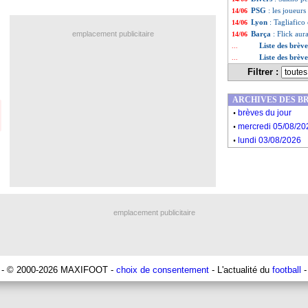
PSG
: les joueur
14/06
Lyon
: Tagliafico 
14/06
emplacement publicitaire
Barça
: Flick aur
14/06
Liste des brèv
...
Liste des brève
...
Filtrer :
ARCHIVES DES B
.
brèves du jour
.
mercredi 05/08/20
.
lundi 03/08/2026
emplacement publicitaire
- © 2000-2026 MAXIFOOT -
choix de consentement
- L'actualité du
football
-