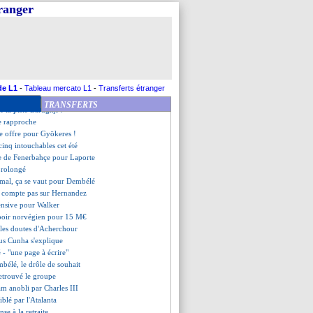
tractuel avec Zabarnyi
tranger
 tenté de chiper Egan-Riley
la mise au point de Benfica
brune répond à Diallo
être vendu à Tottenham
a encense le style Luis Enrique
piste toujours Bakker
ue Labrune
de L1
-
Tableau mercato L1
-
Transferts étranger
tson, priorité de l'Atletico
TRANSFERTS
de la piste Bardghji ?
e rapproche
e offre pour Gyökeres !
cinq intouchables cet été
e de Fenerbahçe pour Laporte
prolongé
amal, ça se vaut pour Dembélé
ne compte pas sur Hernandez
ensive pour Walker
spoir norvégien pour 15 M€
 les doutes d'Acherchour
us Cunha s'explique
 - "une page à écrire"
bélé, le drôle de souhait
retrouvé le groupe
m anobli par Charles III
blé par l'Atalanta
se à la retraite