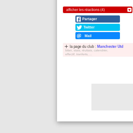
afficher les réactions (4)
Partager
Twitter
Mail
la page du club :
Manchester Utd
bilan, stats, réultats, calendrier,
effectif, tranferts, ...