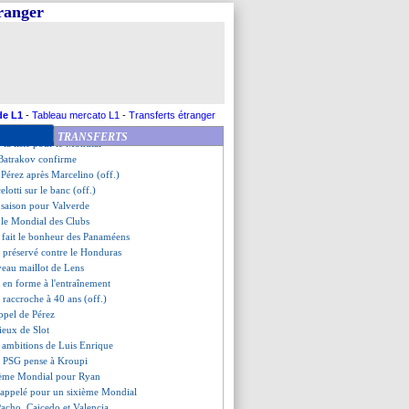
, Pérez n'a aucun doute
tranger
ndial pour Azmoun
iétude pour Saliba !
ur le Mondial
eut terriblement au Barça
suivi par l'OM
a se rapproche
 jusqu'en 2029 (officiel)
de L1
-
Tableau mercato L1
-
Transferts étranger
ue la révolution Luis Enrique
TRANSFERTS
: la liste pour le Mondial
 Batrakov confirme
 Pérez après Marcelino (off.)
lotti sur le banc (off.)
a saison pour Valverde
e le Mondial des Clubs
 fait le bonheur des Panaméens
i préservé contre le Honduras
veau maillot de Lens
en forme à l'entraînement
 raccroche à 40 ans (off.)
appel de Pérez
dieux de Slot
s ambitions de Luis Enrique
le PSG pense à Kroupi
ième Mondial pour Ryan
 appelé pour un sixième Mondial
Pacho, Caicedo et Valencia