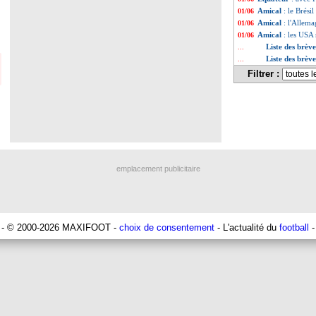
Amical
: le Brési
01/06
Amical
: l'Allema
01/06
Amical
: les USA 
01/06
Liste des brèv
...
Liste des brèv
...
Filtrer :
emplacement publicitaire
- © 2000-2026 MAXIFOOT -
choix de consentement
- L'actualité du
football
-