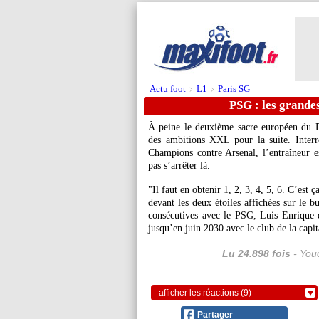
Actu foot
L1
Paris SG
>
>
PSG : les grande
À peine le deuxième sacre européen du P
des ambitions XXL pour la suite. Interro
Champions contre Arsenal, l’entraîneur e
pas s’arrêter là.
"Il faut en obtenir 1, 2, 3, 4, 5, 6. C’est ç
devant les deux étoiles affichées sur le 
consécutives avec le PSG, Luis Enrique d
jusqu’en juin 2030 avec le club de la capit
Lu 24.898 fois
- Youc
afficher les réactions (9)
Partager