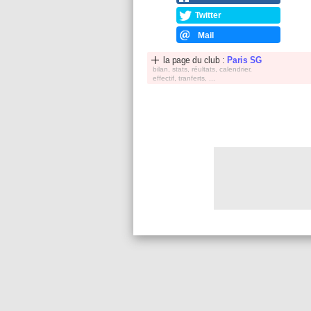
Twitter
Mail
la page du club :
Paris SG
bilan, stats, réultats, calendrier,
effectif, tranferts, ...