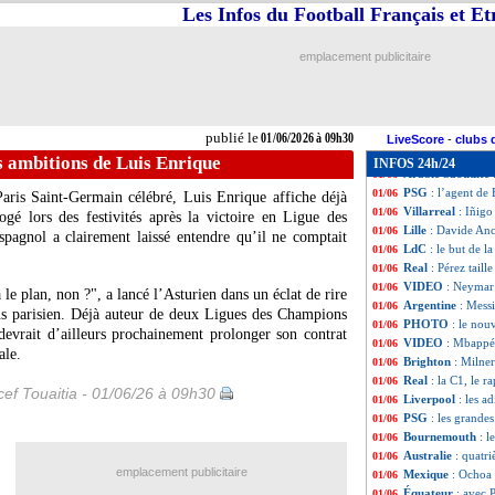
Real
: le mercato
01/06
Les Infos du Football Français et E
Iran
: pas de Mo
01/06
EdF
: grosse inqu
01/06
emplacement publicitaire
Irak
: la liste po
01/06
Real
: Pérez en v
01/06
Barça
: Bardghji 
01/06
Liverpool
: Iraol
01/06
publié le
01/06/2026 à 09h30
Stuttgart
: Undav
01/06
LiveScore
-
clubs 
PSG
: Ginola sal
01/06
s ambitions de Luis Enrique
INFOS 24h/24
Arabie Saoudite
01/06
PSG
: l’agent de
01/06
aris Saint-Germain célébré, Luis Enrique affiche déjà
Villarreal
: Iñigo
01/06
gé lors des festivités après la victoire en Ligue des
Lille
: Davide Ance
01/06
spagnol a clairement laissé entendre qu’il ne comptait
LdC
: le but de l
01/06
Real
: Pérez taill
01/06
VIDEO
: Neymar
01/06
a le plan, non ?", a lancé l’Asturien dans un éclat de rire
Argentine
: Mess
01/06
bus parisien. Déjà auteur de deux Ligues des Champions
PHOTO
: le nou
01/06
evrait d’ailleurs prochainement prolonger son contrat
VIDEO
: Mbappé 
01/06
ale.
Brighton
: Milner
01/06
Real
: la C1, le r
01/06
ef Touaitia - 01/06/26 à 09h30
Liverpool
: les a
01/06
PSG
: les grande
01/06
Bournemouth
: 
01/06
Australie
: quatr
01/06
emplacement publicitaire
Mexique
: Ochoa
01/06
Équateur
: avec 
01/06