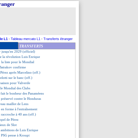
tranger
ach de Gulf United (officiel)
ouclé pour Fati
, Pérez n'a aucun doute
ndial pour Azmoun
iétude pour Saliba !
ur le Mondial
eut terriblement au Barça
de L1
-
Tableau mercato L1
-
Transferts étranger
suivi par l'OM
TRANSFERTS
a se rapproche
 jusqu'en 2029 (officiel)
ue la révolution Luis Enrique
: la liste pour le Mondial
 Batrakov confirme
 Pérez après Marcelino (off.)
lotti sur le banc (off.)
a saison pour Valverde
e le Mondial des Clubs
 fait le bonheur des Panaméens
i préservé contre le Honduras
veau maillot de Lens
en forme à l'entraînement
 raccroche à 40 ans (off.)
appel de Pérez
dieux de Slot
s ambitions de Luis Enrique
le PSG pense à Kroupi