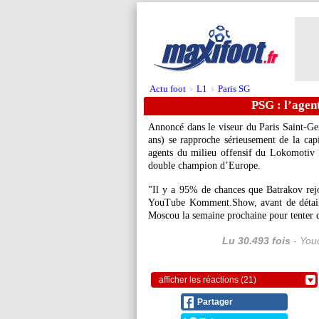
Actu foot
L1
Paris SG
>
>
PSG : l’agen
Annoncé dans le viseur du Paris Saint-Ge
ans) se rapproche sérieusement de la capit
agents du milieu offensif du Lokomotiv
double champion d’Europe.
"Il y a 95% de chances que Batrakov rej
YouTube Komment.Show, avant de détaill
Moscou la semaine prochaine pour tenter d
Lu 30.493 fois
- Youc
afficher les réactions (21)
Partager