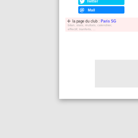
Twitter
Mail
la page du club :
Paris SG
bilan, stats, réultats, calendrier,
effectif, tranferts, ...