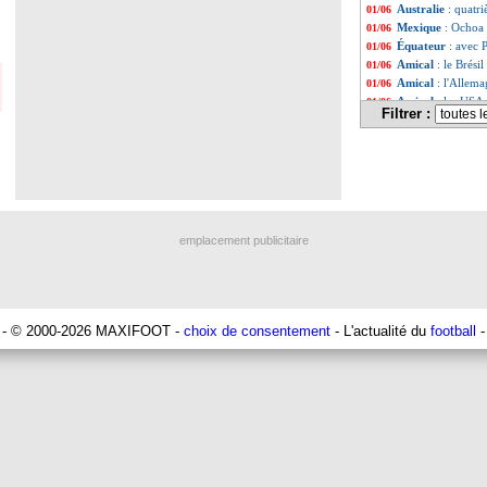
Australie
: quatr
01/06
Mexique
: Ochoa
01/06
Équateur
: avec 
01/06
Amical
: le Brési
01/06
Amical
: l'Allema
01/06
Amical
: les USA 
01/06
Filtrer :
Liste des brèv
...
Liste des brèv
...
emplacement publicitaire
- © 2000-2026 MAXIFOOT -
choix de consentement
- L'actualité du
football
-