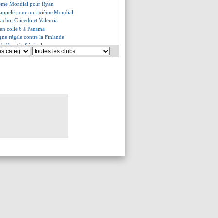
ième Mondial pour Ryan
 appelé pour un sixième Mondial
Pacho, Caicedo et Valencia
l en colle 6 à Panama
gne régale contre la Finlande
s'offrent le Sénégal
es du dim. 31 mai 2026
es du sam. 30 mai 2026