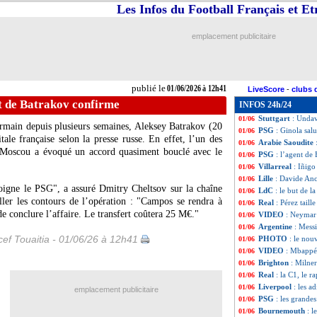
Les Infos du Football Français et E
EAU
: Iniesta co
01/06
Monaco
: c'est b
01/06
Real
: le mercato
01/06
emplacement publicitaire
Iran
: pas de Mo
01/06
EdF
: grosse inqu
01/06
Irak
: la liste po
01/06
Real
: Pérez en v
01/06
publié le
01/06/2026 à 12h41
LiveScore
-
clubs 
Barça
: Bardghji 
01/06
t de Batrakov confirme
INFOS 24h/24
Liverpool
: Iraol
01/06
Stuttgart
: Undav
01/06
rmain depuis plusieurs semaines, Aleksey Batrakov (20
PSG
: Ginola sal
01/06
ale française selon la presse russe. En effet, l’un des
Arabie Saoudite
01/06
 Moscou a évoqué un accord quasiment bouclé avec le
PSG
: l’agent de
01/06
Villarreal
: Iñigo
01/06
Lille
: Davide Ance
01/06
oigne le PSG", a assuré Dmitry Cheltsov sur la chaîne
LdC
: le but de l
01/06
er les contours de l’opération : "Campos se rendra à
Real
: Pérez taill
01/06
e conclure l’affaire. Le transfert coûtera 25 M€."
VIDEO
: Neymar
01/06
Argentine
: Mess
01/06
ef Touaitia - 01/06/26 à 12h41
PHOTO
: le nou
01/06
VIDEO
: Mbappé 
01/06
Brighton
: Milner
01/06
Real
: la C1, le r
01/06
Liverpool
: les a
01/06
emplacement publicitaire
PSG
: les grande
01/06
Bournemouth
: 
01/06