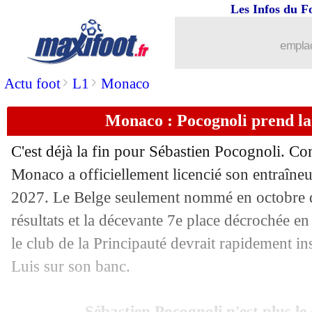
Les Infos du F
emplac
>
>
Actu foot
L1
Monaco
...
brèves d'AUJOURD'HUI ( 8 août 202
Monaco : Pocognoli prend la p
...
Liste des brèves du mar. 2 juin 2026
C'est déjà la fin pour Sébastien Pocognoli. C
01/06
PSG
: Kang-in Lee et Ramos veulent p
Monaco a officiellement licencié son entraîneu
2027. Le Belge seulement nommé en octobre d
01/06
Nantes
: Luis Castro répond à Kita
résultats et la décevante 7e place décrochée en
le club de la Principauté devrait rapidement inst
01/06
Lille
: Fernandez-Pardo, c'est 70 M€ !
Luis sur son banc.
01/06
Amical
: la Tunisie battue à 11 contre
Sébastien Pocognoli n'est plus l