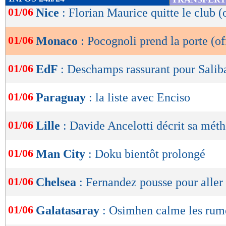
de
01/06
Nice
: Florian Maurice quitte le club (o
lecture
01/06
Monaco
: Pocognoli prend la porte (of
OK
01/06
EdF
: Deschamps rassurant pour Salib
01/06
Paraguay
: la liste avec Enciso
01/06
Lille
: Davide Ancelotti décrit sa mét
01/06
Man City
: Doku bientôt prolongé
01/06
Chelsea
: Fernandez pousse pour aller
01/06
Galatasaray
: Osimhen calme les rum