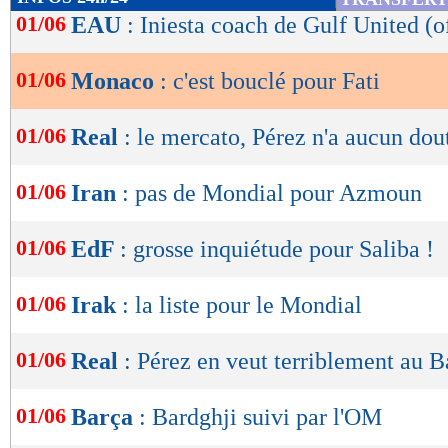
de
01/06
EAU
: Iniesta coach de Gulf United (of
lecture
01/06
Monaco
: c'est bouclé pour Fati
OK
01/06
Real
: le mercato, Pérez n'a aucun dou
01/06
Iran
: pas de Mondial pour Azmoun
01/06
EdF
: grosse inquiétude pour Saliba !
01/06
Irak
: la liste pour le Mondial
01/06
Real
: Pérez en veut terriblement au B
01/06
Barça
: Bardghji suivi par l'OM