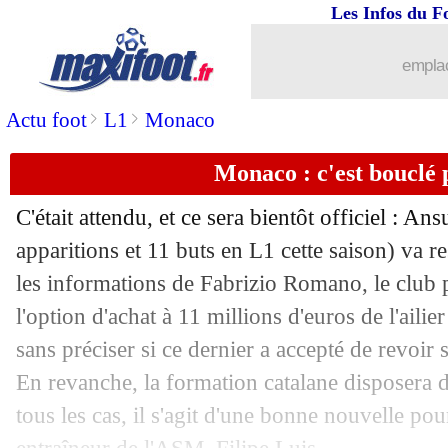
Les Infos du F
01/06
Al-Ittihad
: c'est fini avec Conceição (
emplac
01/06
Arsenal
: le flocage Gabriel explose !
>
>
Actu foot
L1
Monaco
01/06
PSG
: Al-Khelaïfi confiant pour Luis 
Monaco : c'est bouclé 
01/06
Miami
: Guardiola n'est pas intéressé
C'était attendu, et ce sera bientôt officiel : An
01/06
Nice
: Florian Maurice quitte le club (o
apparitions et 11 buts en L1 cette saison) va 
les informations de Fabrizio Romano, le club pr
01/06
Monaco
: Pocognoli prend la porte (of
l'option d'achat à 11 millions d'euros de l'ailie
sans préciser si ce dernier a accepté de revoir
01/06
EdF
: Deschamps rassurant pour Salib
En revanche, la formation catalane disposera d
tous les cas, il s'agit d'une bonne nouvelle pou
01/06
Paraguay
: la liste avec Enciso