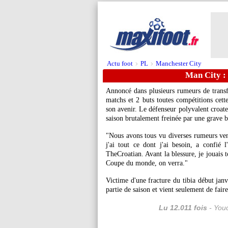
Actu foot
PL
Manchester City
>
>
Man City : 
Annoncé dans plusieurs rumeurs de transf
matchs et 2 buts toutes compétitions cette
son avenir. Le défenseur polyvalent croate
saison brutalement freinée par une grave b
"Nous avons tous vu diverses rumeurs vena
j'ai tout ce dont j'ai besoin, a confi
TheCroatian. Avant la blessure, je jouais t
Coupe du monde, on verra."
Victime d'une fracture du tibia début janv
partie de saison et vient seulement de fair
Lu 12.011 fois
- Youc