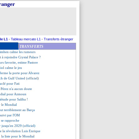
tranger
i confiant pour Luis Enrique
 n'est pas intéressé
rice quitte le club (off.)
li prend la porte (officiel)
rassurant pour Saliba
ste avec Enciso
elotti décrit sa méthode
de L1
-
Tableau mercato L1
-
Transferts étranger
 bientôt prolongé
TRANSFERTS
ez pousse pour aller au Real
simhen calme les rumeurs
t à rejoindre Crystal Palace ?
urs favorite, estime Pastore
iol calme le jeu
 ferme la porte pour Alvarez
ach de Gulf United (officiel)
ouclé pour Fati
, Pérez n'a aucun doute
ndial pour Azmoun
iétude pour Saliba !
ur le Mondial
eut terriblement au Barça
suivi par l'OM
a se rapproche
 jusqu'en 2029 (officiel)
ue la révolution Luis Enrique
: la liste pour le Mondial