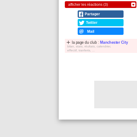
afficher les réactions (3)
Partager
Twitter
Mail
la page du club :
Manchester City
bilan, stats, réultats, calendrier,
effectif, tranferts, ...