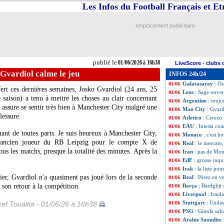
Les Infos du Football Français et E
PSG
: Al-Khelaïf
01/06
Miami
: Guardiola
01/06
Nice
: Florian Mau
01/06
emplacement publicitaire
Monaco
: Pocogno
01/06
EdF
: Deschamps 
01/06
Paraguay
: la li
01/06
Lille
: Davide Anc
01/06
publié le
01/06/2026 à 16h38
LiveScore
-
clubs 
Man City
: Doku
01/06
Gvardiol calme le jeu
INFOS 24h/24
Chelsea
: Fernand
01/06
Galatasaray
: O
01/06
ert ces dernières semaines, Josko
Gvardiol
(24 ans, 25
Lens
: Sage ouver
01/06
 saison) a tenu à mettre les choses au clair concernant
Argentine
: toujo
01/06
 assure se sentir très bien à Manchester City malgré une
Man City
: Gvard
01/06
lessure.
Atletico
: Cerezo
01/06
EAU
: Iniesta co
01/06
nt de toutes parts. Je suis heureux à Manchester City,
Monaco
: c'est b
01/06
é l'ancien joueur du RB Leipzig pour le compte X de
Real
: le mercato
01/06
ous les matchs, presque la totalité des minutes. Après la
Iran
: pas de Mo
01/06
EdF
: grosse inqu
01/06
Irak
: la liste po
01/06
ier, Gvardiol n'a quasiment pas joué lors de la seconde
Real
: Pérez en v
01/06
e son retour à la compétition.
Barça
: Bardghji 
01/06
Liverpool
: Iraol
01/06
Stuttgart
: Undav
ef Touaitia - 01/06/26 à 16h38
01/06
PSG
: Ginola sal
01/06
Arabie Saoudite
01/06