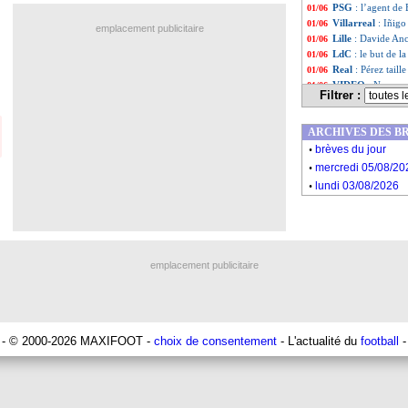
PSG
: l’agent de
01/06
Villarreal
: Iñigo
01/06
emplacement publicitaire
Lille
: Davide Ance
01/06
LdC
: le but de l
01/06
Real
: Pérez taill
01/06
VIDEO
: Neymar
01/06
Filtrer :
Argentine
: Mess
01/06
PHOTO
: le nou
01/06
ARCHIVES DES B
VIDEO
: Mbappé 
01/06
.
Brighton
: Milner
01/06
brèves du jour
.
Real
: la C1, le r
01/06
mercredi 05/08/20
Liverpool
: les a
01/06
.
lundi 03/08/2026
PSG
: les grande
01/06
Bournemouth
: 
01/06
Australie
: quatr
01/06
Mexique
: Ochoa
01/06
Équateur
: avec 
01/06
emplacement publicitaire
Amical
: le Brési
01/06
Amical
: l'Allema
01/06
Amical
: les USA 
01/06
Liste des brèv
...
Liste des brèv
...
- © 2000-2026 MAXIFOOT -
choix de consentement
- L'actualité du
football
-