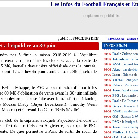
Reims
: Mendy, c
30/06
Les Infos du Football Français et E
PHOTO
: Rabiot 
30/06
PSG
: Silva veut
30/06
emplacement publicitaire
Bordeaux
: un la
30/06
Real
: Makelele 
30/06
Nice
: un espoir 
30/06
Guingamp
: Sali
30/06
publié le
30/06/2019 à 11h23
Schalke
: 15 M€ 
30/06
LiveScore
-
clubs 
PSG
: Neymar, M
30/06
t à l'équilibre au 30 juin
INFOS 24h/24
Lyon
: porte ouve
30/06
Real
: Zidane co
30/06
ndra pas à finir la saison 2018-2019 à l’équilibre
Tottenham
: le c
30/06
 réussir à rentrer dans les clous. Grâce à la vente de
ASSE
: accord t
30/06
M€, laquelle devrait être officialisée dans la journée,
Ajax
: pas de dé
30/06
€ dont il avait besoin pour combler son déficit, selon le
Lyon
: Ndombele 
30/06
VIDEO
: Sneijde
30/06
Palace
: Zaha veu
30/06
t Kylian Mbappé, le PSG a pour mission d’amortir les
Juve
: Sarri rass
30/06
c 60 M€ d'obligation de vente avant le 30 juin infligée
PSG
: Leonardo a
30/06
e sera désormais chose faite avec le transfert de Nkunku,
Real
: De Tomas 
30/06
s de Moussa Diaby (Bayer Leverkusen), Timothy Weah
Barça
: Neymar, 
30/06
Moscou) et Giovani Lo Celso (Betis Séville).
ASSE
: un défense
30/06
OM
: Sanson à We
30/06
 club de la capitale, auxquels s’ajouteront encore un
PSG
: le budget à
30/06
ansfert de Lo Celso en Angleterre, pour qui le PSG
Juve
: Luca Pelle
30/06
nte. De quoi permettre à Paris de sortir du radar de
Médias
: J+1, c'es
30/06
OM
: Luiz Gusta
30/06