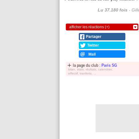
Lu 37.180 fois
- Gil
afficher les réactions (+)
Partager
Twitter
Mail
la page du club :
Paris SG
bilan, stats, réultats, calendrier,
effectif, tranferts, ...