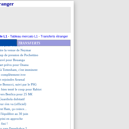
'est 10 M€
tranger
est à Turin !
 que Neymar reste, mais...
téral gauche suisse arrive
s'enflamme pour Pogba
espagnol dans le viseur
bur veut partir
pour Kabak (officiel)
de L1
-
Tableau mercato L1
-
Transferts étranger
énès pas tendre avec Le Graët
TRANSFERTS
rte pour Traoré ?
ntre la venue de Neymar
oup de pression de Pochettino
rouvé pour Bouanga
part prévu pour Onana
à Tottenham, c'est imminent
r complètement ivre
t rejoindre Arsenal
ure Bonucci, suivi par le PSG
 bien tenté le coup pour Rabiot
vers Benfica pour 25 M€
Guardiola dubitatif
ur s'en va (officiel)
st Ham, ça coince...
 l'équilibre au 30 juin
grini en approche
t fini !
vo vers Fenerbahçe ?