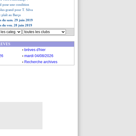
d pose une condition
 plus grand pour T. Silva
 plaît au Barça
es du sam. 29 juin 2019
es du ven. 28 juin 2019
REVES
.
brèves d'hier
.
26
mardi 04/08/2026
.
Recherche archives