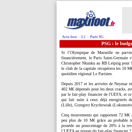
Actu foot
L1
Paris SG
>
>
PSG : le budge
Si l’Olympique de Marseille ne parvie
financièrement, le Paris Saint-Germain va
Christopher Nkunku au RB Leipzig pour 15 
le club de la capitale récupérera les 10 M
quotidien régional Le Parisien.
Depuis 2017 et les arrivées de Neymar e
402 M€ dépensés pour les deux cracks, ave
par le fair-play financier de l'UEFA, et c
qui fait suite à ceux déjà enregistré
(Lille), Grzegorz Krychowiak (Lokomotiv 
Cinq mouvements qui rapportent 72 M€ au
peu plus de 10 M€ grâce au probable tr
possède un pourcentage de 20% à la reve
l’UEFA au niveau du fair-play financier ?