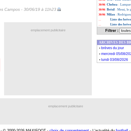
Chelsea
: Lampar
30/06
les Campos - 30/06/19 à 11h23
Brésil
: Messi, le
30/06
Milan
: Rodriguez
30/06
Liste des brèv
...
Liste des brèv
...
emplacement publicitaire
Filtrer :
ARCHIVES DES B
.
brèves du jour
.
mercredi 05/08/20
.
lundi 03/08/2026
emplacement publicitaire
- © 2000-2026 MAXIFOOT -
choix de consentement
- L'actualité du
football
-