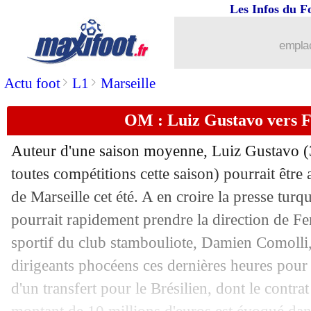
Les Infos du F
30/06
PSG
: Neymar, Ménès pas tendre avec
emplac
30/06
Lyon
: porte ouverte pour Traoré ?
>
>
Actu foot
L1
Marseille
30/06
Real
: Zidane contre la venue de Ney
OM : Luiz Gustavo vers 
30/06
Tottenham
: le coup de pression de P
Auteur d'une saison moyenne,
Luiz Gustavo
(
toutes compétitions cette saison) pourrait être
30/06
ASSE
: accord trouvé pour Bouanga
de Marseille cet été. A en croire la presse turqu
30/06
pourrait rapidement prendre la direction de Fe
Ajax
: pas de départ prévu pour Onana
sportif du club stambouliote, Damien Comolli, 
30/06
Lyon
: Ndombele à Tottenham, c'est 
dirigeants phocéens ces dernières heures pour d
d'un transfert pour le Brésilien, dont le contr
30/06
VIDEO
: Sneijder complètement ivre