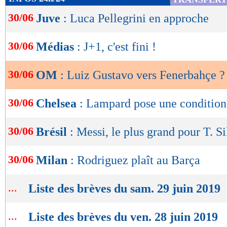
de
30/06
Juve
: Luca Pellegrini en approche
lecture
OK
30/06
Médias
: J+1, c'est fini !
30/06
OM
: Luiz Gustavo vers Fenerbahçe ?
30/06
Chelsea
: Lampard pose une condition
30/06
Brésil
: Messi, le plus grand pour T. Si
30/06
Milan
: Rodriguez plaît au Barça
...
Liste des brèves du sam. 29 juin 2019
...
Liste des brèves du ven. 28 juin 2019