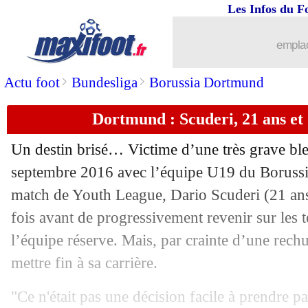
Les Infos du F
emplac
>
>
Actu foot
Bundesliga
Borussia Dortmund
Dortmund : Scuderi, 21 ans et d
Un destin brisé… Victime d’une très grave bl
septembre 2016 avec l’équipe U19 du Boruss
match de Youth League, Dario Scuderi (21 ans)
fois avant de progressivement revenir sur les t
l’équipe réserve. Mais, par crainte d’une rechute
mettre fin à sa carrière.
"Ce n'était pas une décision facile à prendre pa