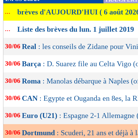
de
...
brèves d'AUJOURD'HUI ( 6 août 202
lecture
OK
...
Liste des brèves du lun. 1 juillet 2019
30/06
Real
: les conseils de Zidane pour Vin
30/06
Barça
: D. Suarez file au Celta Vigo (o
30/06
Roma
: Manolas débarque à Naples (of
30/06
CAN
: Egypte et Ouganda en 8es, la 
30/06
Euro (U21)
: Espagne 2-1 Allemagne (
30/06
Dortmund
: Scuderi, 21 ans et déjà à l