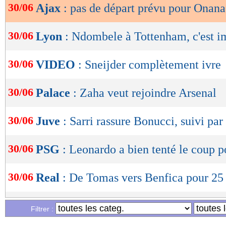
30/06
Ajax
: pas de départ prévu pour Onana
OK
30/06
Lyon
: Ndombele à Tottenham, c'est 
30/06
VIDEO
: Sneijder complètement ivre
30/06
Palace
: Zaha veut rejoindre Arsenal
30/06
Juve
: Sarri rassure Bonucci, suivi pa
30/06
PSG
: Leonardo a bien tenté le coup 
30/06
Real
: De Tomas vers Benfica pour 2
30/06
Barça
: Neymar, Guardiola dubitatif
Filtrer :