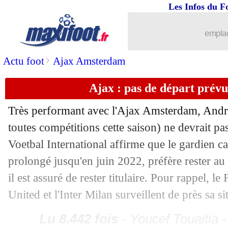
30/06
CAN
: Madagascar termine en tête du
Les Infos du F
emplac
30/06
Empoli
: Bennacer repousse la Fiorent
>
Actu foot
Ajax Amsterdam
30/06
Barça
: D. Suarez vers le Celta Vigo
Ajax : pas de départ prév
30/06
Reims
: Mendy, c'est 10 M€
Très performant avec l'Ajax Amsterdam,
Andr
30/06
PHOTO
: Rabiot est à Turin !
toutes compétitions cette saison) ne devrait pas
Voetbal International affirme que le gardien 
30/06
PSG
: Silva veut que Neymar reste, ma
prolongé jusqu'en juin 2022, préfère rester au
il est assuré de rester titulaire. Pour rappel, 
30/06
Bordeaux
: un latéral gauche suisse ar
United et l'Inter Milan surveillent de près sa si
30/06
Real
: Makelele s'enflamme pour Pog
Lu 8.442 fois
- Youcef Touaitia 