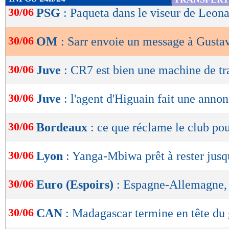
de
30/06
PSG
: Paqueta dans le viseur de Leon
lecture
30/06
OM
: Sarr envoie un message à Gusta
OK
30/06
Juve
: CR7 est bien une machine de tr
30/06
Juve
: l'agent d'Higuain fait une anno
30/06
Bordeaux
: ce que réclame le club p
30/06
Lyon
: Yanga-Mbiwa prêt à rester jus
30/06
Euro (Espoirs)
: Espagne-Allemagne,
30/06
CAN
: Madagascar termine en tête du