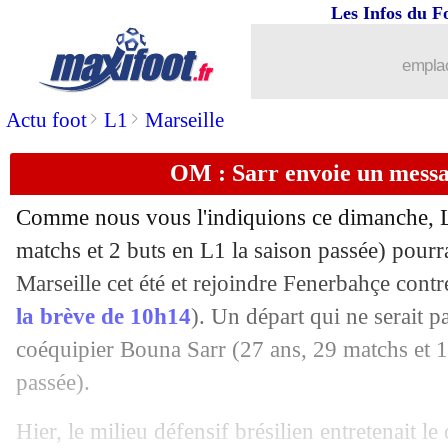
Les Infos du F
emplac
>
>
Actu foot
L1
Marseille
OM : Sarr envoie un mess
Comme nous vous l'indiquions ce dimanche,
matchs et 2 buts en L1 la saison passée) pourr
Marseille cet été et rejoindre Fenerbahçe contr
la brève de 10h14
). Un départ qui ne serait 
coéquipier
Bouna Sarr
(27 ans, 29 matchs et 1
passée).
Hier, le milieu défensif brésilien entretenait l