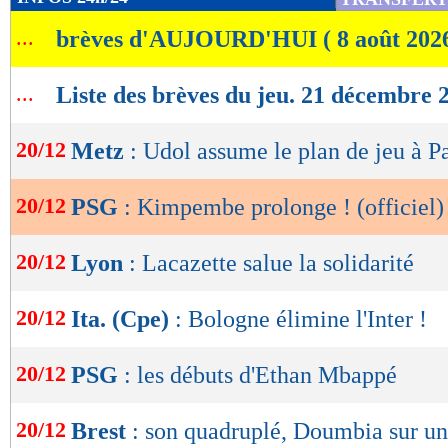
de
...
brèves d'AUJOURD'HUI ( 8 août 202
lecture
OK
...
Liste des brèves du jeu. 21 décembre 
20/12
Metz
: Udol assume le plan de jeu à Pa
20/12
PSG
: Kimpembe prolonge ! (officiel)
20/12
Lyon
: Lacazette salue la solidarité
20/12
Ita. (Cpe)
: Bologne élimine l'Inter !
20/12
PSG
: les débuts d'Ethan Mbappé
20/12
Brest
: son quadruplé, Doumbia sur u