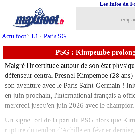
Les Infos du F
emplac
>
>
Actu foot
L1
Paris SG
PSG : Kimpembe prolonge 
Malgré l'incertitude autour de son état physiqu
défenseur central Presnel
Kimpembe
(28 ans) 
son aventure avec le Paris Saint-Germain ! Ini
en juin prochain, l'international français a off
mercredi jusqu'en juin 2026 avec le champion 
Un signe fort de la part du PSG alors que Ki
rupture du tendon d'Achille en février dernier