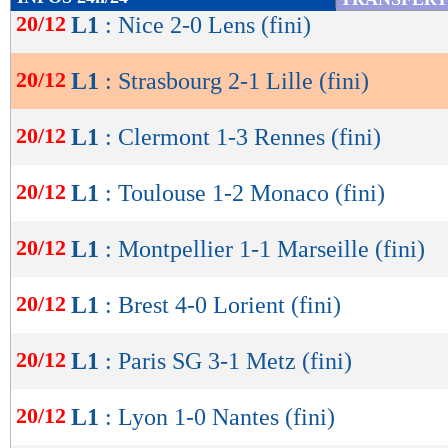
de
20/12
L1
: Nice 2-0 Lens (fini)
lecture
262
PASSES
(réussies
(76 %)
20/12
L1
: Strasbourg 2-1 Lille (fini)
OK
9
TIRS
(cadrés)
(2)
20/12
L1
: Clermont 1-3 Rennes (fini)
6
CORNERS JOU
20/12
L1
: Toulouse 1-2 Monaco (fini)
10
FAUTES SUBI
20/12
L1
: Montpellier 1-1 Marseille (fini)
Suivez les matchs en DIRECT sur le Live-Sc
20/12
L1
: Brest 4-0 Lorient (fini)
tweets, ...)
20/12
L1
: Paris SG 3-1 Metz (fini)
Lu 3.063 fois
- Romain Rigaux -
20/12
L1
: Lyon 1-0 Nantes (fini)