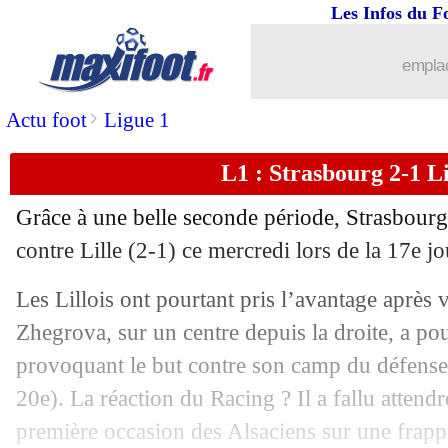
Les Infos du F
emplac
>
Actu foot
Ligue 1
L1 : Strasbourg 2-1 Lil
Grâce à une belle seconde période, Strasbourg
...
brèves d'AUJOURD'HUI ( 6 août 202
contre Lille (2-1) ce mercredi lors de la 17e j
Les Lillois ont pourtant pris l’avantage après 
...
Liste des brèves du jeu. 21 décembre 
Zhegrova, sur un centre depuis la droite, a pou
20/12
Metz
: Udol assume le plan de jeu à Pa
provoquant le but contre son camp du défense
20e). La réaction du Racing ? Il a fallu attend
20/12
PSG
: Kimpembe prolonge ! (officiel)
première occasion des Alsaciens sur une frapp