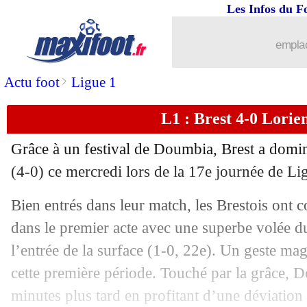
Les Infos du F
...
brèves d'AUJOURD'HUI ( 6 août 202
emplac
...
Liste des brèves du jeu. 21 décembre 
>
Actu foot
Ligue 1
20/12
Metz
: Udol assume le plan de jeu à Pa
L1 : Brest 4-0 Lorien
20/12
PSG
: Kimpembe prolonge ! (officiel)
Grâce à un festival de Doumbia, Brest a domin
20/12
Lyon
: Lacazette salue la solidarité
(4-0) ce mercredi lors de la 17e journée de Li
Bien entrés dans leur match, les Brestois ont 
20/12
Ita. (Cpe)
: Bologne élimine l'Inter !
dans le premier acte avec une superbe volée 
20/12
PSG
: les débuts d'Ethan Mbappé
l’entrée de la surface (1-0, 22e). Un geste m
cette première période. Touché par la grâce, Do
20/12
Brest
: son quadruplé, Doumbia sur u
minutes plus tard en profitant d’une déviation 