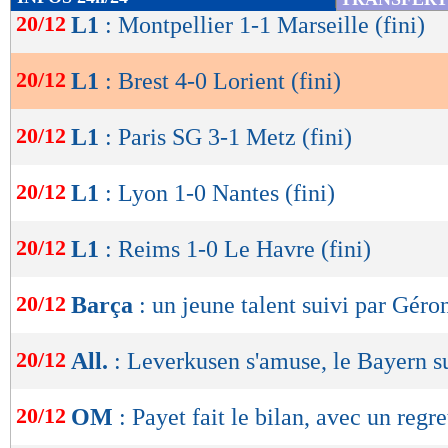
de
12
TIRS
20/12
(cadrés)
L1
: Montpellier 1-1 Marseille (fini)
(7)
lecture
1
CORNERS JOU
20/12
L1
: Brest 4-0 Lorient (fini)
OK
17
FAUTES SUBI
20/12
L1
: Paris SG 3-1 Metz (fini)
20/12
L1
: Lyon 1-0 Nantes (fini)
Suivez les matchs en DIRECT sur le Live-Sc
tweets, ...)
20/12
L1
: Reims 1-0 Le Havre (fini)
Lu 2.489 fois
- Romain Rigaux -
20/12
Barça
: un jeune talent suivi par Géro
20/12
All.
: Leverkusen s'amuse, le Bayern sui
20/12
OM
: Payet fait le bilan, avec un regre