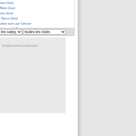
ient (fini)
 Metz (fini)
tes (fini)
 Havre (fini)
talent suivi par Gérone
s'amuse, le Bayern suit...
e bilan, avec un regret
se méfie de Leipzig
ance le Barça
emplacement publicitaire
currence pour Kamada
nnes, les compos
vre, les compos
z, les compos
naco, les compos
ille, les compos
Marseille, les compos
, les compos
t, les compos
es compos
que son après-carrière
, Alguacil est motivé
accélère pour Todibo !
de Pogba repoussé
lle opération pour Kimpembe ?
voile son modèle
de Moscardo imminente