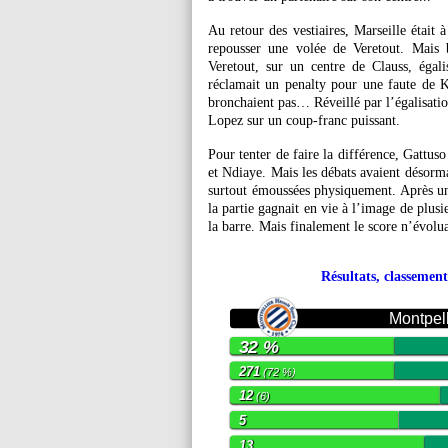
Au retour des vestiaires, Marseille était 
repousser une volée de Veretout. Mais 
Veretout, sur un centre de Clauss, égali
réclamait un penalty pour une faute de K
bronchaient pas… Réveillé par l’égalisatio
Lopez sur un coup-franc puissant.
Pour tenter de faire la différence, Gattuso
et Ndiaye. Mais les débats avaient désorm
surtout émoussées physiquement. Après une 
la partie gagnait en vie à l’image de plusi
la barre. Mais finalement le score n’évolua
Résultats, classement
Montpell
32 %
271
(72 %)
12
(6)
5
13