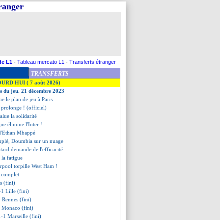
tranger
de L1
-
Tableau mercato L1
-
Transferts étranger
TRANSFERTS
OURD'HUI ( 7 août 2026)
es du jeu. 21 décembre 2023
e le plan de jeu à Paris
rolonge ! (officiel)
alue la solidarité
ne élimine l'Inter !
 d'Ethan Mbappé
uplé, Doumbia sur un nuage
tard demande de l'efficacité
i la fatigue
erpool torpille West Ham !
t complet
 (fini)
1 Lille (fini)
 Rennes (fini)
2 Monaco (fini)
-1 Marseille (fini)