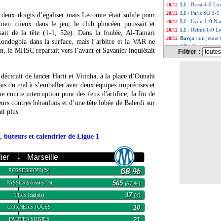
L1
: Brest 4-0 Lor
20/12
L1
: Paris SG 3-1
20/12
à deux doigts d’égaliser mais Lecomte était solide pour
L1
: Lyon 1-0 Nan
20/12
bien mieux dans le jeu, le club phocéen poussait et
L1
: Reims 1-0 Le
20/12
sait de la tête (1-1, 52e). Dans la foulée, Al-Tamari
Barça
: un jeune 
20/12
ondogbia dans la surface, mais l’arbitre et la VAR ne
All.
: Leverkusen 
20/12
n, le MHSC repartait vers l’avant et Savanier inquiétait
Filtrer :
OM
: Payet fait l
20/12
Real
: Ancelotti 
20/12
Esp.
: Roberto rel
20/12
 décidait de lancer Harit et Vitinha, à la place d’Ounahi
OM
: grosse con
20/12
ais du mal à s’emballer avec deux équipes imprécises et
L1
: Clermont-Re
20/12
courte interruption pour des feux d'artifice, la fin de
L1
: Reims-Le Ha
20/12
eurs contres héraultais et d’une tête lobée de Balerdi sur
L1
: Paris SG-Met
20/12
it plus.
L1
: Toulouse-Mo
20/12
L1
: Strasbourg-L
20/12
L1
: Montpellier-
20/12
, buteurs et calendrier de Ligue 1
L1
: Lyon-Nantes
20/12
L1
: Brest-Lorien
20/12
L1
: Nice-Lens, l
ier
Marseille
20/12
-
Vasco
: Payet évo
20/12
68 %
POSSESSION
(%)
Sociedad
: le PSG
20/12
Nice
: Tottenham 
20/12
PASSES
565
(réussies %)
(87 %)
Juve
: le procès 
20/12
TIRS
17
(cadrés)
(4)
PSG
: une nouve
20/12
Metz
: Camara dé
20/12
CORNERS JOUES
10
PSG
: l'arrivée 
20/12
FAUTES SUBIES
21