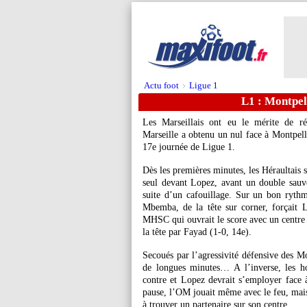
Actu foot
Ligue 1
>
L1 : Montpell
Les Marseillais ont eu le mérite de r
Marseille a obtenu un nul face à Montpell
17e journée de Ligue 1.
Dès les premières minutes, les Héraultais 
seul devant Lopez, avant un double sau
suite d’un cafouillage. Sur un bon rythm
Mbemba, de la tête sur corner, forçait L
MHSC qui ouvrait le score avec un centre 
la tête par Fayad (1-0, 14e).
Secoués par l’agressivité défensive des Mo
de longues minutes… A l’inverse, les h
contre et Lopez devrait s’employer face 
pause, l’OM jouait même avec le feu, mai
à trouver un partenaire sur son centre...