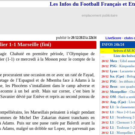
Les Infos du Football Français et E
emplacement publicitaire
publié le
20/12/2023 à 22h54
LiveScore
-
clubs 
ier 1-1 Marseille (fini)
INFOS 24h/24
brèves d'AUJ
...
éagir. Chahuté en première période, l’Olympique de
Liste des brèv
...
ier (1-1) ce mercredi à la Mosson pour le compte de la
Metz
: Udol assum
20/12
PSG
: Kimpembe p
20/12
Lyon
: Lacazette s
20/12
se procuraient une occasion en or avec un raté de Fayad,
Ita. (Cpe)
: Bolog
20/12
vetage de l’Espagnol et de Mbemba face à Adams à la
PSG
: les débuts
20/12
e, les Phocéens s’installaient dans le camp adverse et
Brest
: son quadr
20/12
ecomte à un bel arrêt. Mais sur corner, c’est bien le
Montpellier
: Cho
20/12
Savanier dévié par Estève et repris au second poteau de
OM
: Harit a sent
20/12
Ang. (Cpe)
: Liv
20/12
L1
: le classemen
20/12
ntpelliérains, les Marseillais peinaient à réagir pendant
L1
: Nice 2-0 Lens
20/12
ommes de Michel Der Zakarian étaient tranchants en
L1
: Strasbourg 2-
20/12
L1
: Clermont 1-3
à Adams. Puis sur une passe ratée par Balerdi avant la
20/12
L1
: Toulouse 1-
20/12
s Adams, malgré un dribble sur Lopez, ne parvenait pas
L1
: Montpellier 1
20/12