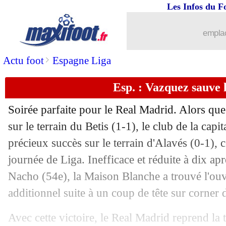
Les Infos du F
emplac
>
Actu foot
Espagne Liga
Esp. : Vazquez sauve l
Soirée parfaite pour le Real Madrid. Alors q
sur le terrain du Betis (1-1), le club de la cap
précieux succès sur le terrain d'Alavés (0-1), c
journée de Liga. Inefficace et réduite à dix apr
Nacho (54e), la Maison Blanche a trouvé l'ouv
additionnel suite à un coup de tête sur corne
Avec cette victoire, le Real Madrid reprend la