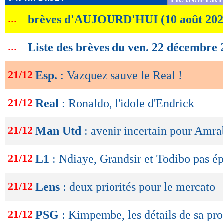
de
...
brèves d'AUJOURD'HUI (10 août 202
lecture
OK
...
Liste des brèves du ven. 22 décembre 
21/12
Esp.
: Vazquez sauve le Real !
21/12
Real
: Ronaldo, l'idole d'Endrick
21/12
Man Utd
: avenir incertain pour Amra
21/12
L1
: Ndiaye, Grandsir et Todibo pas é
21/12
Lens
: deux priorités pour le mercato
21/12
PSG
: Kimpembe, les détails de sa pr