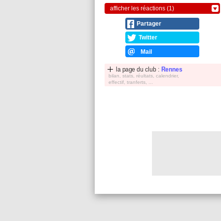
afficher les réactions (1)
Partager
Twitter
Mail
la page du club :
Rennes
bilan, stats, réultats, calendrier,
effectif, tranferts, ...