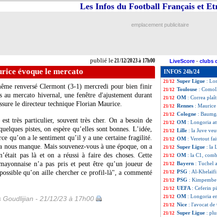
Les Infos du Football Français et E
Super Ligue
: la
21/12
Lille
: l'agacemen
21/12
Milan
: coup dur
21/12
emplacement publicitaire
Wolverhampton
21/12
Arsenal
: Arteta
21/12
Super Ligue
: le 
21/12
Algérie
: un accid
21/12
publié le
21/12/2023 à 17h00
LiveScore
-
clubs 
OM
: l'optimism
21/12
rice évoque le mercato
INFOS 24h/24
Rennes
: Matic su
21/12
Super Ligue
: Lo
21/12
 même renversé Clermont (3-1) mercredi pour bien finir
Toulouse
: Comol
21/12
 au mercato hivernal, une fenêtre d'ajustement durant
OM
: Correa plaî
21/12
assure le directeur technique Florian Maurice.
Rennes
: Maurice
21/12
Cologne
: Baumgar
21/12
st très particulier, souvent très cher. On a besoin de
OM
: Longoria a
21/12
quelques pistes, on espère qu’elles sont bonnes. L’idée,
Lille
: la Juve veu
21/12
ce qu’on a le sentiment qu’il y a une certaine fragilité.
OM
: Veretout fa
21/12
 ça nous manque. Mais souvenez-vous à une époque, on a
Super Ligue
: la 
21/12
était pas là et on a réussi à faire des choses. Cette
OM
: la C1, comb
21/12
a mayonnaise n’a pas pris et peut être qu’un joueur de
Bayern
: Tuchel a
21/12
PSG
: Al-Khelaïfi
t possible qu’on aille chercher ce profil-là", a commenté
21/12
PSG
: Kimpembe 
21/12
UEFA
: Ceferin p
21/12
OM
: Longoria e
21/12
s Goudlijian - 21/12/23 à 17h00
Nice
: l'avocat de
21/12
Super Ligue
: plu
21/12