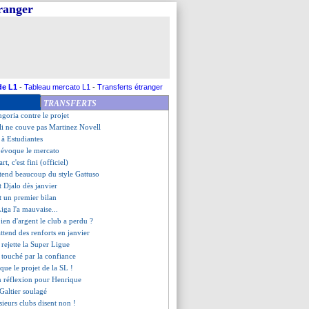
tranger
 FFF se range derrière l'UEFA
t de Fonseca
 pour Pobega
: Hwang jusqu'en 2028 (officiel)
 gourmand pour le mercato
tacle de Nasser à Pérez
ent de bus fait 2 morts
de L1
-
Tableau mercato L1
-
Transferts étranger
e de Lopez pour la LdC
TRANSFERTS
r le départ dès cet hiver ?
ngoria contre le projet
li ne couve pas Martinez Novell
t à Estudiantes
 évoque le mercato
t, c'est fini (officiel)
ttend beaucoup du style Gattuso
t Djalo dès janvier
it un premier bilan
Liga l'a mauvaise...
ien d'argent le club a perdu ?
ttend des renforts en janvier
 rejette la Super Ligue
touché par la confiance
ique le projet de la SL !
n réflexion pour Henrique
 Galtier soulagé
sieurs clubs disent non !