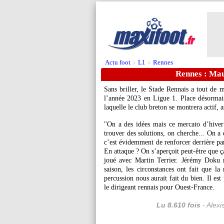
Actu foot
L1
Rennes
>
>
Rennes : Mau
Sans briller, le Stade Rennais a tout de
l’année 2023 en Ligue 1. Place désormais
laquelle le club breton se montrera actif, 
"On a des idées mais ce mercato d’hiver e
trouver des solutions, on cherche... On a 
c’est évidemment de renforcer derrière par
En attaque ? On s’aperçoit peut-être que
joué avec Martin Terrier. Jérémy Doku n’
saison, les circonstances ont fait que l
percussion nous aurait fait du bien. Il es
le dirigeant rennais pour Ouest-France.
Lu 8.610 fois
- Alexi