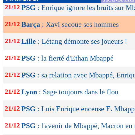
de
21/12
PSG
: Enrique ignore les bruits sur M
lecture
21/12
Barça
: Xavi secoue ses hommes
OK
21/12
Lille
: Létang démonte ses joueurs !
21/12
PSG
: la fierté d'Ethan Mbappé
21/12
PSG
: sa relation avec Mbappé, Enriq
21/12
Lyon
: Sage toujours dans le flou
21/12
PSG
: Luis Enrique encense E. Mbapp
21/12
PSG
: l'avenir de Mbappé, Macron en r