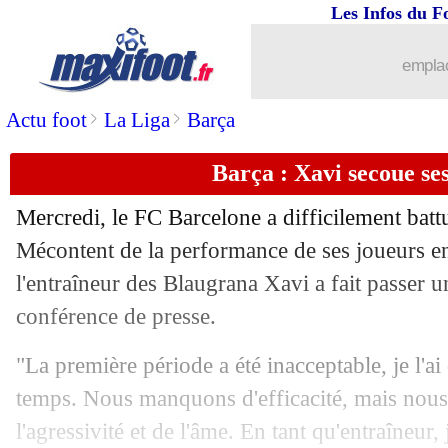
Les Infos du F
21/12
Man Utd
: Sancho, un plan B radical 
emplac
21/12
OM
: les départs, Longoria à l'écoute
>
>
Actu foot
La Liga
Barça
21/12
Super Ligue
: la nouvelle formule pré
Barça : Xavi secoue s
21/12
OM
: la situation financière, Longori
Mercredi, le FC Barcelone a difficilement batt
21/12
OM
: Longoria fait le point pour le m
Mécontent de la performance de ses joueurs e
l'entraîneur des Blaugrana Xavi a fait passer 
21/12
Nice
: Riolo repris avec humour par le
conférence de presse.
21/12
OM
: Longoria admet une erreur
"La première période a été inacceptable, je l'ai
temps. Nous manquons d'efficacité, mais nous
21/12
PSG
: Zaïre-Emery, les grands mots 
l'agressivité et de l'âme. En tant qu'entraîneur, 