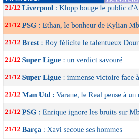
de
21/12
Liverpool
: Klopp bouge le public d'A
lecture
21/12
PSG
: Ethan, le bonheur de Kylian M
OK
21/12
Brest
: Roy félicite le talentueux Do
21/12
Super Ligue
: un verdict savouré
21/12
Super Ligue
: immense victoire face 
21/12
Man Utd
: Varane, le Real pense à un 
21/12
PSG
: Enrique ignore les bruits sur M
21/12
Barça
: Xavi secoue ses hommes