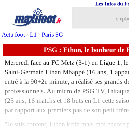
Les Infos du F
21/12
OM
: Longoria en réflexion pour Hen
emplac
21/12
Nice
: l'avocat de Galtier soulagé
>
>
Actu foot
L1
Paris SG
21/12
Super Ligue
: plusieurs clubs disent n
PSG : Ethan, le bonheur de
21/12
OM
: Longoria va insister pour Gueye
Mercredi face au FC Metz (3-1) en Ligue 1, le 
21/12
Nice
: Galtier relaxé !
Saint-Germain Ethan
Mbappé
(16 ans, 1 appar
entré à la 90+2e minute, a réalisé ses grands d
21/12
Rennes
: Rieder pourrait déjà partir
professionnels. Au micro de PSG TV, l'attaqu
(25 ans, 16 matchs et 18 buts en L1 cette saiso
21/12
Man Utd
: Sancho, un plan B radical 
par rapport aux premiers pas de son petit frère
21/12
OM
: les départs, Longoria à l'écoute
"Je suis content, Ethan kiffe mais moi encore p