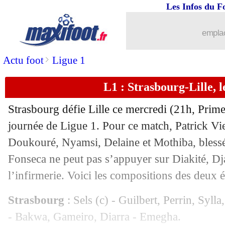
Les Infos du F
20/12
L1
: Clermont 1-3 Rennes (fini)
emplac
20/12
L1
: Toulouse 1-2 Monaco (fini)
>
Actu foot
Ligue 1
20/12
L1
: Montpellier 1-1 Marseille (fini)
L1 : Strasbourg-Lille, 
20/12
L1
: Brest 4-0 Lorient (fini)
Strasbourg défie Lille ce mercredi (21h, Prime
20/12
L1
: Paris SG 3-1 Metz (fini)
journée de Ligue 1. Pour ce match, Patrick Viei
Doukouré, Nyamsi, Delaine et Mothiba, blessé
20/12
L1
: Lyon 1-0 Nantes (fini)
Fonseca ne peut pas s’appuyer sur Diakité, Dja
l’infirmerie. Voici les compositions des deux 
20/12
L1
: Reims 1-0 Le Havre (fini)
Strasbourg
: Sels (c) - Guilbert, Perrin, Syl
20/12
Barça
: un jeune talent suivi par Géro
- Bakwa, Gameiro, Diarra - Emegha.