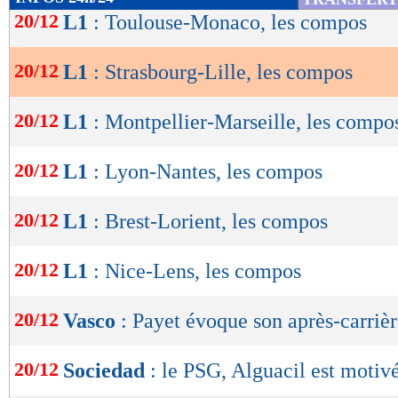
Lu 3.628 fois
- Romain Rigaux -
de
20/12
L1
: Toulouse-Monaco, les compos
lecture
20/12
L1
: Strasbourg-Lille, les compos
OK
20/12
L1
: Montpellier-Marseille, les compo
20/12
L1
: Lyon-Nantes, les compos
20/12
L1
: Brest-Lorient, les compos
20/12
L1
: Nice-Lens, les compos
20/12
Vasco
: Payet évoque son après-carriè
20/12
Sociedad
: le PSG, Alguacil est motiv