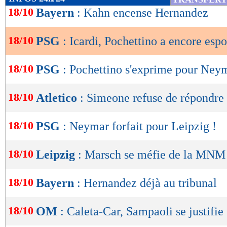
de
18/10
Bayern
: Kahn encense Hernandez
lecture
18/10
PSG
: Icardi, Pochettino a encore espo
OK
18/10
PSG
: Pochettino s'exprime pour Ney
18/10
Atletico
: Simeone refuse de répondre
18/10
PSG
: Neymar forfait pour Leipzig !
18/10
Leipzig
: Marsch se méfie de la MNM
18/10
Bayern
: Hernandez déjà au tribunal
18/10
OM
: Caleta-Car, Sampaoli se justifie