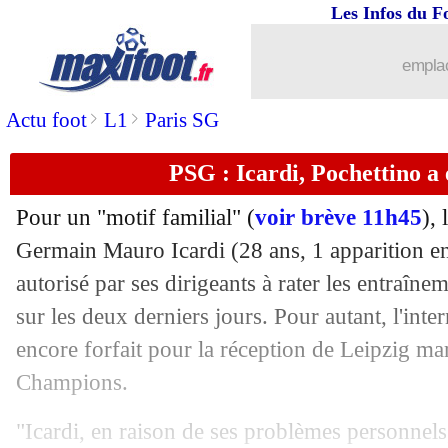
Les Infos du F
18/10
Lyon
: Anderson se souvient du jeun
emplac
18/10
Liverpool
: Klopp calme le jeu avec l'
>
>
Actu foot
L1
Paris SG
18/10
ASSE
: deux pistes pour l'après-Puel
PSG : Icardi, Pochettino a
18/10
Real
: Hazard lassé par ses blessures
Pour un "motif familial" (
voir brève 11h45
), 
18/10
Barça
: pourquoi ça coince avec Fati
Germain Mauro Icardi (28 ans, 1 apparition en
autorisé par ses dirigeants à rater les entraîne
18/10
ASSE
: Puel finalement licencié ?
sur les deux derniers jours. Pour autant, l'inter
encore forfait pour la réception de Leipzig ma
18/10
EdF
: Rothen demande le retour de Pa
Champions.
18/10
Man Utd
: Solskjaer voulait un milieu
"Icardi, en raison de ses problèmes personnels,