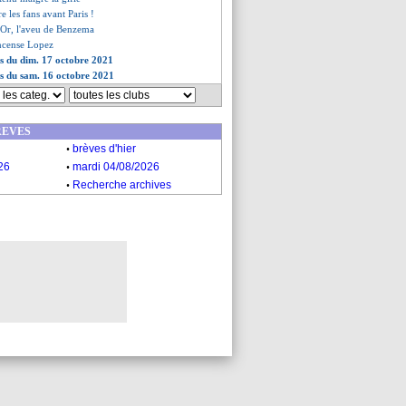
e les fans avant Paris !
d'Or, l'aveu de Benzema
ncense Lopez
es du dim. 17 octobre 2021
es du sam. 16 octobre 2021
REVES
.
brèves d'hier
.
26
mardi 04/08/2026
.
Recherche archives