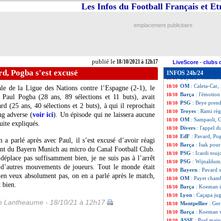
PSG
: Kimpembe j
18/10
Les Infos du Football Français et E
Nîmes
: Ferhat ve
18/10
PSG
: Pochettino
18/10
emplacement publicitaire
Bayern
: Kahn e
18/10
PSG
: Icardi, Po
18/10
PSG
: Pochettin
18/10
Atletico
: Simeon
18/10
publié le
18/10/2021 à 12h17
PSG
: Neymar for
18/10
LiveScore
-
clubs 
Leipzig
: Marsch
18/10
d, Pogba s'est excusé
INFOS 24h/24
Bayern
: Hernand
18/10
OM
: Caleta-Car,
18/10
ale de la Ligue des Nations contre l’Espagne (2-1), le
Barça
: l'émotio
18/10
 Paul Pogba (28 ans, 89 sélections et 11 buts), avait
PSG
: Beye pren
18/10
 (25 ans, 40 sélections et 2 buts), à qui il reprochait
Troyes
: Rami règ
18/10
ng adverse (
voir ici
). Un épisode qui ne laissera aucune
OM
: Sampaoli, 
18/10
uite expliqués.
Divers
: l'appel d
18/10
EdF
: Pavard, Pog
18/10
en a parlé après avec Paul, il s’est excusé d’avoir réagi
Barça
: Isak pou
18/10
ent du Bayern Munich au micro du Canal Football Club.
PSG
: Icardi touj
18/10
éplace pas suffisamment bien, je ne suis pas à l’arrêt
PSG
: Wijnaldum,
18/10
r d’autres mouvements de joueurs. Tout le monde était
Bayern
: Pavard 
18/10
i en veux absolument pas, on en a parlé après le match,
OM
: Payet cha
18/10
t bien.
Barça
: Koeman i
18/10
Lyon
: Caçapa ju
18/10
 Lantheaume - 18/10/21 à 12h17
Montpellier
: Ger
18/10
Barça
: Koeman v
18/10
ASSE
: Puel main
18/10