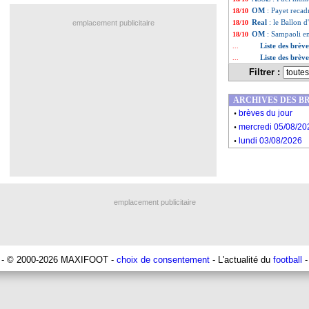
OM
: Payet recadr
18/10
Real
: le Ballon 
emplacement publicitaire
18/10
OM
: Sampaoli e
18/10
Liste des brèv
...
Liste des brèv
...
Filtrer :
ARCHIVES DES B
.
brèves du jour
.
mercredi 05/08/20
.
lundi 03/08/2026
emplacement publicitaire
- © 2000-2026 MAXIFOOT -
choix de consentement
- L'actualité du
football
-