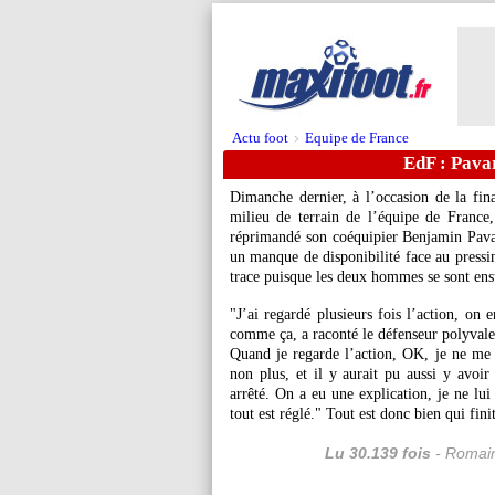
Actu foot
Equipe de France
>
EdF : Pavar
Dimanche dernier, à l’occasion de la fin
milieu de terrain de l’équipe de France,
réprimandé son coéquipier Benjamin Pavard
un manque de disponibilité face au pressi
trace puisque les deux hommes se sont ens
"J’ai regardé plusieurs fois l’action, on 
comme ça, a raconté le défenseur polyval
Quand je regarde l’action, OK, je ne me d
non plus, et il y aurait pu aussi y avoi
arrêté. On a eu une explication, je ne lu
tout est réglé." Tout est donc bien qui fini
Lu 30.139 fois
- Romain