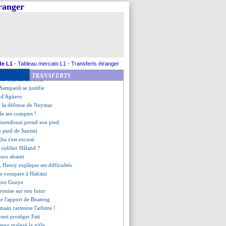
ure fidélité
tranger
rs un départ libre ?
 sent un Messi heureux
ncense Hernandez
chettino a encore espoir
o s'exprime pour Neymar
e refuse de répondre à Klopp
fait pour Leipzig !
de L1
-
Tableau mercato L1
-
Transferts étranger
 se méfie de la MNM
TRANSFERTS
ez déjà au tribunal
 Sampaoli se justifie
n d'Agüero
d la défense de Neymar
le ses comptes !
Guendouzi prend son pied
u pied de Santini
ba s'est excusé
r oublier Håland ?
ours absent
 Henry explique ses difficultés
se compare à Hakimi
mbre Gueye
ronise sur son futur
ge l'apport de Boateng
main cartonne l'arbitre !
eut protéger Fati
tenu malgré la gifle