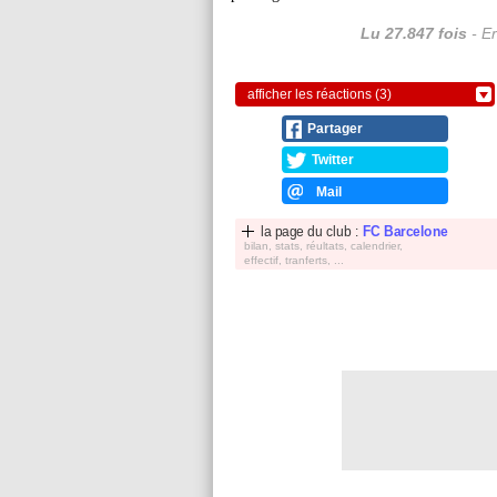
Lu 27.847 fois
- Er
afficher les réactions (3)
Partager
Twitter
Mail
la page du club :
FC Barcelone
bilan, stats, réultats, calendrier,
effectif, tranferts, ...