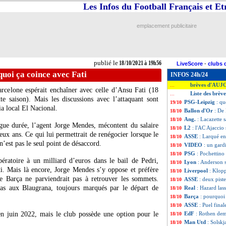
Les Infos du Football Français et E
emplacement publicitaire
publié le
18/10/2021 à 19h56
LiveScore
-
clubs 
uoi ça coince avec Fati
INFOS 24h/24
brèves d'AUJ
...
rcelone espérait enchaîner avec celle d’Ansu Fati (18
Liste des brèv
...
te saison). Mais les discussions avec l’attaquant sont
PSG-Leipzig
: qu
19/10
a local El Nacional.
Ballon d'Or
: De
18/10
Ang.
: Lacazette 
18/10
ngue durée, l’agent Jorge Mendes, mécontent du salaire
L2
: l'AC Ajaccio
18/10
deux ans. Ce qui lui permettrait de renégocier lorsque le
ASSE
: Larqué en
18/10
n’est pas le seul point de désaccord.
VIDEO
: un gard
18/10
PSG
: Pochettino
18/10
bératoire à un milliard d’euros dans le bail de Pedri,
Lyon
: Anderson 
18/10
i. Mais là encore, Jorge Mendes s’y oppose et préfère
Liverpool
: Klopp
18/10
e Barça ne parviendrait pas à retrouver les sommets.
ASSE
: deux pist
18/10
pas aux Blaugrana, toujours marqués par le départ de
Real
: Hazard lass
18/10
Barça
: pourquoi 
18/10
ASSE
: Puel fina
18/10
'en juin 2022, mais le club possède une option pour le
EdF
: Rothen dem
18/10
Man Utd
: Solskj
18/10