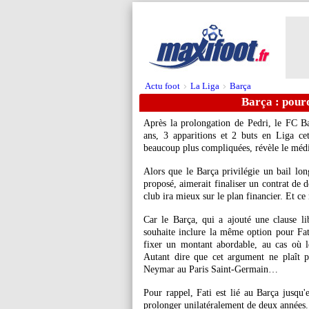
Actu foot
La Liga
Barça
>
>
Barça : pourq
Après la prolongation de Pedri, le FC Ba
ans, 3 apparitions et 2 buts en Liga cet
beaucoup plus compliquées, révèle le médi
Alors que le Barça privilégie un bail lo
proposé, aimerait finaliser un contrat de 
club ira mieux sur le plan financier. Et ce 
Car le Barça, qui a ajouté une clause li
souhaite inclure la même option pour Fat
fixer un montant abordable, au cas où l
Autant dire que cet argument ne plaît 
Neymar au Paris Saint-Germain…
Pour rappel, Fati est lié au Barça jusqu
prolonger unilatéralement de deux années.