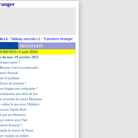
tranger
de L1
-
Tableau mercato L1
-
Transferts étranger
TRANSFERTS
OURD'HUI ( 6 août 2026)
es du mar. 19 octobre 2021
el pari tenter ?
 Bruyne vote Lewandowski
sauve Arsenal
 sur le podium
fonce les joueurs !
ien frappe son coéquipier !
 commente son style de jeu
se souvient du jeune Benzema
 calme le jeu avec l'Atletico
es pour l'après-Puel
é par ses blessures
ça coince avec Fati
lement licencié ?
ande le retour de Payet
aer voulait un milieu