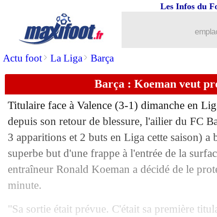
Les Infos du F
18/10
Leipzig
: Marsch se méfie de la MNM
emplac
18/10
Bayern
: Hernandez déjà au tribunal
>
>
Actu foot
La Liga
Barça
18/10
OM
: Caleta-Car, Sampaoli se justifie
Barça : Koeman veut pro
18/10
Barça
: l'émotion d'Agüero
Titulaire face à Valence (3-1) dimanche en Lig
depuis son retour de blessure, l'ailier du FC B
18/10
PSG
: Beye prend la défense de Neym
3 apparitions et 2 buts en Liga cette saison) a 
18/10
superbe but d'une frappe à l'entrée de la surfa
Troyes
: Rami règle ses comptes !
entraîneur Ronald Koeman a décidé de le protég
18/10
OM
: Sampaoli, Guendouzi prend son
minute.
18/10
Divers
: l'appel du pied de Santini
"Sa sortie était prévue. C'était sa première tit