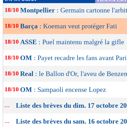
de
18/10
Montpellier
: Germain cartonne l'arbit
lecture
OK
18/10
Barça
: Koeman veut protéger Fati
18/10
ASSE
: Puel maintenu malgré la gifle
18/10
OM
: Payet recadre les fans avant Pari
18/10
Real
: le Ballon d'Or, l'aveu de Benze
18/10
OM
: Sampaoli encense Lopez
...
Liste des brèves du dim. 17 octobre 2
...
Liste des brèves du sam. 16 octobre 2