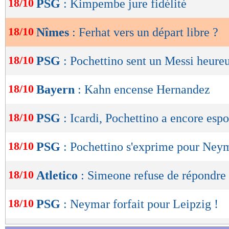
18/10
PSG
: Kimpembe jure fidélité
de
lecture
18/10
Nîmes
: Ferhat vers un départ libre ?
OK
18/10
PSG
: Pochettino sent un Messi heure
18/10
Bayern
: Kahn encense Hernandez
18/10
PSG
: Icardi, Pochettino a encore espo
18/10
PSG
: Pochettino s'exprime pour Ney
18/10
Atletico
: Simeone refuse de répondre
18/10
PSG
: Neymar forfait pour Leipzig !