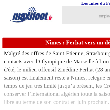
18/10
ASSE
: Larqué enfonce les joueurs !
Les Infos du F
18/10
VIDEO
: un gardien frappe son coéqui
emplac
18/10
PSG
: Pochettino commente son style 
Nîmes : Ferhat vers un dé
18/10
Lyon
: Anderson se souvient du jeun
Malgré des offres de Saint-Etienne, Strasbourg
18/10
Liverpool
: Klopp calme le jeu avec l'
contacts avec l’Olympique de Marseille à l’oc
d'été, le milieu offensif Zinédine Ferhat (28 an
18/10
ASSE
: deux pistes pour l'après-Puel
saison) est finalement resté à Nîmes, relégué 
18/10
Real
: Hazard lassé par ses blessures
temps de jeu très limité jusqu’à présent, les C
conserver l’international algérien toute la saison
18/10
Barça
: pourquoi ça coince avec Fati
libre au terme de son contrat en juin prochain.