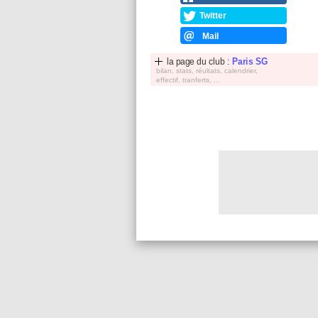
Twitter
Mail
la page du club :
Paris SG
bilan, stats, réultats, calendrier,
effectif, tranferts, ...