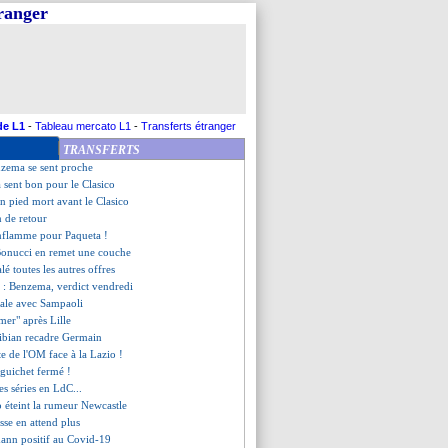
tranger
, 10 mois de prison requis
é secoué par Busquets !
lini n'a pas aimé le timing
discours offensif de Peres
essent aucune pression
 le potentiel de Mbappé
ance le Clasico !
de L1
-
Tableau mercato L1
-
Transferts étranger
départ demandé par les fans
TRANSFERTS
ez en semi-liberté ?
nzema se sent proche
 sent bon pour le Clasico
on pied mort avant le Clasico
n de retour
nflamme pour Paqueta !
Bonucci en remet une couche
alé toutes les autres offres
a
: Benzema, verdict vendredi
gale avec Sampaoli
mer" après Lille
ribian recadre Germain
te de l'OM face à la Lazio !
à guichet fermé !
les séries en LdC...
 éteint la rumeur Newcastle
sse en attend plus
ann positif au Covid-19