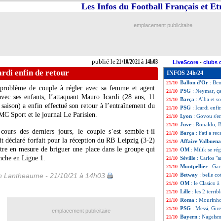
Les Infos du Football Français et E
Affaire
: Benzema
21/10
Barça
: Fati a ét
21/10
Juve
: CR7, Chiel
21/10
emplacement publicitaire
OM
: le PSG, le 
21/10
ASSE
: Puel ne r
21/10
PSG
: Blanc juge
21/10
Barça
: Laporta l
21/10
publié le
21/10/2021 à 14h03
LiveScore
-
clubs 
PHOTO
: Puel, 
21/10
ardi enfin de retour
INFOS 24h/24
Bayern
: Hernand
21/10
Ballon d'Or
: Be
21/10
problème de couple à régler avec sa femme et agent
PSG
: Neymar, ça
21/10
vec ses enfants, l’attaquant Mauro Icardi (28 ans, 11
Barça
: Alba et s
21/10
 saison) a enfin effectué son retour à l’entraînement du
PSG
: Icardi enfi
21/10
MC Sport et le journal Le Parisien.
Lyon
: Govou s'e
21/10
Juve
: Ronaldo, 
21/10
ours des derniers jours, le couple s’est semble-t-il
Barça
: Fati a rec
21/10
ait déclaré forfait pour la réception du RB Leipzig (3-2)
Affaire Valbuen
21/10
tre en mesure de briguer une place dans le groupe qui
OM
: Milik se ré
21/10
nche en Ligue 1.
Séville
: Carlos "a
21/10
Montpellier
: Ga
21/10
 Lantheaume - 21/10/21 à 14h03
Betway
: belle co
21/10
OM
: le Clasico 
21/10
Lille
: les 2 terrib
21/10
Roma
: Mourinho
21/10
PSG
: Messi, Gire
21/10
emplacement publicitaire
Bayern
: Nagelsm
21/10