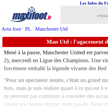
Les Infos du F
21/10
Lazio-OM
: scandale raciste envers D
emplac
21/10
Roma
: 1-6, Mourinho détruit ses "re
>
>
Actu foot
PL
Manchester Utd
21/10
LEC
: tous les résultats de la soirée
Man Utd : l'agacement de
21/10
C3
: tous les résultats de la soirée
Mené à la pause, Manchester United est parven
21/10
C3
: le classement du groupe A (Lyon)
2), mercredi en Ligue des Champions. Une vict
forcément emballé la légende vivante des Red 
21/10
C3
: Sparta Prague 3-4 Lyon (fini)
"Pour un spectateur neutre, c'était un grand mat
21/10
C3
: le classement du groupe B (Mona
buts, mais je suis réaliste quant à ce qui est à v
ne peuvent pas continuer à concéder des occas
21/10
C3
: PSV 1-2 Monaco (fini)
contre une bonne équipe, mais pas de classe mo