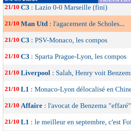
de
21/10
C3
: Lazio 0-0 Marseille (fini)
lecture
21/10
Man Utd
: l'agacement de Scholes...
OK
21/10
C3
: PSV-Monaco, les compos
21/10
C3
: Sparta Prague-Lyon, les compos
21/10
Liverpool
: Salah, Henry voit Benzem
21/10
L1
: Monaco-Lyon délocalisé en Chin
21/10
Affaire
: l'avocat de Benzema "effaré"
21/10
L1
: le meilleur en septembre, c'est Fo