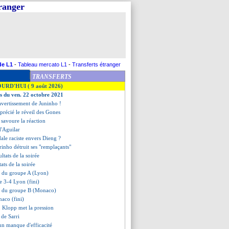
tranger
de L1
-
Tableau mercato L1
-
Transferts étranger
TRANSFERTS
OURD'HUI ( 9 août 2026)
es du ven. 22 octobre 2021
'avertissement de Juninho !
précié le réveil des Gones
 savoure la réaction
 d'Aguilar
dale raciste envers Dieng ?
inho détruit ses "remplaçants"
ultats de la soirée
tats de la soirée
nt du groupe A (Lyon)
e 3-4 Lyon (fini)
nt du groupe B (Monaco)
aco (fini)
, Klopp met la pression
s de Sarri
 un manque d'efficacité