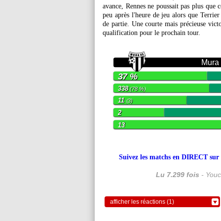
avance, Rennes ne poussait pas plus que c
peu après l'heure de jeu alors que Terrier 
de partie. Une courte mais précieuse vic
qualification pour le prochain tour.
Mura
37 %
338
(78 %)
11
(3)
2
13
Suivez les matchs en DIRECT sur le
Lu 7.299 fois
- Youc
afficher les réactions (1)