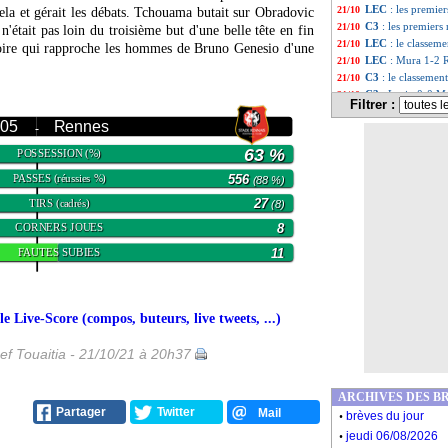
LEC
: les premier
21/10
ela et gérait les débats. Tchouama butait sur Obradovic
C3
: les premiers 
21/10
n'était pas loin du troisième but d'une belle tête en fin
LEC
: le classem
21/10
toire qui rapproche les hommes de Bruno Genesio d'une
LEC
: Mura 1-2 R
21/10
C3
: le classeme
21/10
C3
: Lazio 0-0 Mar
21/10
Filtrer :
Man Utd
: l'agac
21/10
 05
Rennes
-
C3
: PSV-Monaco
21/10
C3
: Sparta Prag
21/10
63 %
POSSESSION
(%)
Liverpool
: Sala
21/10
PASSES
556
(réussies %)
L1
: Monaco-Lyon
(88 %)
21/10
Affaire
: l'avoca
21/10
TIRS
27
(cadrés)
(8)
L1
: le meilleur 
21/10
CORNERS JOUES
8
LdC
: Rai se pro
21/10
Angers
: Fulgini
21/10
FAUTES SUBIES
11
Lille
: Sanches, 
21/10
LEC
: Mura-Renn
21/10
C3
: Lazio-Marsei
21/10
Affaire
: Benzema
21/10
 Live-Score (compos, buteurs, live tweets, ...)
Barça
: Fati a ét
21/10
Juve
: CR7, Chiel
21/10
ef Touaitia - 21/10/21 à 20h37
OM
: le PSG, le 
21/10
ASSE
: Puel ne r
21/10
ARCHIVES DES B
PSG
: Blanc juge
21/10
.
Partager
Twitter
Mail
brèves du jour
Barça
: Laporta l
21/10
.
PHOTO
: Puel, 
21/10
jeudi 06/08/2026