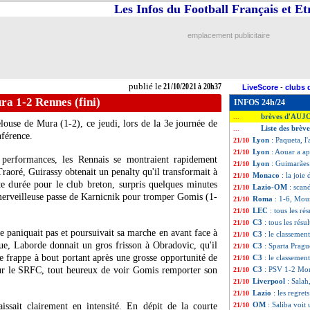
Les Infos du Football Français et E
emplacement publicitaire
publié le
21/10/2021 à 20h37
LiveScore
-
clubs 
a 1-2 Rennes (fini)
INFOS 24h/24
brèves d'AUJ
...
louse de Mura (1-2), ce jeudi, lors de la 3e journée de
Liste des brèv
...
nférence.
Lyon
: Paqueta, l
21/10
Lyon
: Aouar a ap
21/10
s performances, les Rennais se montraient rapidement
Lyon
: Guimarães
21/10
Traoré, Guirassy obtenait un penalty qu'il transformait à
Monaco
: la joie
21/10
te durée pour le club breton, surpris quelques minutes
Lazio-OM
: scan
21/10
 merveilleuse passe de Karnicnik pour tromper Gomis (1-
Roma
: 1-6, Mour
21/10
LEC
: tous les rés
21/10
C3
: tous les résul
21/10
e paniquait pas et poursuivait sa marche en avant face à
C3
: le classeme
21/10
ue, Laborde donnait un gros frisson à Obradovic, qu'il
C3
: Sparta Pragu
21/10
e frappe à bout portant après une grosse opportunité de
C3
: le classeme
21/10
ur le SRFC, tout heureux de voir Gomis remporter son
C3
: PSV 1-2 Mon
21/10
Liverpool
: Salah
21/10
Lazio
: les regret
21/10
OM
: Saliba voit
aissait clairement en intensité. En dépit de la courte
21/10