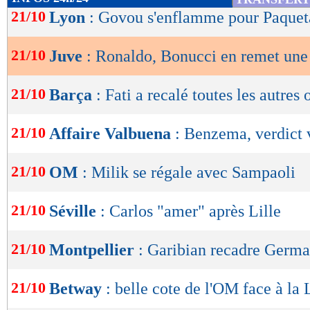
de
21/10
Lyon
: Govou s'enflamme pour Paquet
lecture
21/10
Juve
: Ronaldo, Bonucci en remet une
OK
21/10
Barça
: Fati a recalé toutes les autres 
21/10
Affaire Valbuena
: Benzema, verdict 
21/10
OM
: Milik se régale avec Sampaoli
21/10
Séville
: Carlos "amer" après Lille
21/10
Montpellier
: Garibian recadre Germa
21/10
Betway
: belle cote de l'OM face à la 