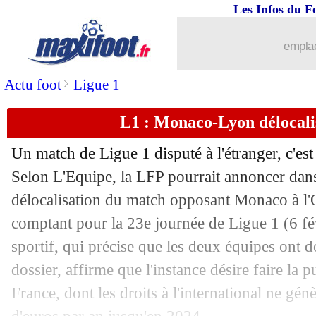
Les Infos du F
21/10
C3
: le classement du groupe A (Lyon)
emplac
21/10
C3
: Sparta Prague 3-4 Lyon (fini)
>
Actu foot
Ligue 1
21/10
C3
: le classement du groupe B (Mona
L1 : Monaco-Lyon délocali
21/10
C3
: PSV 1-2 Monaco (fini)
Un match de Ligue 1 disputé à l'étranger, c'est 
21/10
Liverpool
: Salah, Klopp met la press
Selon L'Equipe, la LFP pourrait annoncer dans
délocalisation du match opposant Monaco à l
21/10
Lazio
: les regrets de Sarri
comptant pour la 23e journée de Ligue 1 (6 fé
sportif, qui précise que les deux équipes ont 
21/10
OM
: Saliba voit un manque d'efficaci
dossier, affirme que l'instance désire faire la
France, dont les droits à l'international ne gén
21/10
LEC
: les premiers résultats de la soir