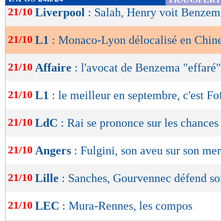
de
21/10
Liverpool
: Salah, Henry voit Benzem
lecture
21/10
L1
: Monaco-Lyon délocalisé en Chin
OK
21/10
Affaire
: l'avocat de Benzema "effaré"
21/10
L1
: le meilleur en septembre, c'est Fo
21/10
LdC
: Rai se prononce sur les chance
21/10
Angers
: Fulgini, son aveu sur son me
21/10
Lille
: Sanches, Gourvennec défend so
21/10
LEC
: Mura-Rennes, les compos