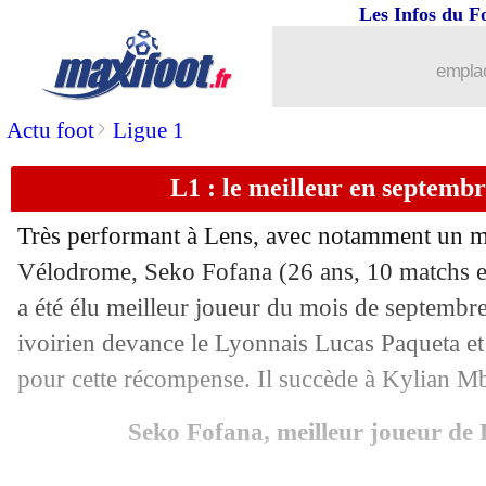
Les Infos du F
21/10
C3
: le classement du groupe B (Mona
emplac
21/10
C3
: PSV 1-2 Monaco (fini)
>
Actu foot
Ligue 1
21/10
Liverpool
: Salah, Klopp met la press
L1 : le meilleur en septembr
21/10
Lazio
: les regrets de Sarri
Très performant à Lens, avec notamment un 
21/10
OM
: Saliba voit un manque d'efficaci
Vélodrome, Seko Fofana (26 ans, 10 matchs et
a été élu meilleur joueur du mois de septembr
21/10
LEC
: les premiers résultats de la soir
ivoirien devance le Lyonnais Lucas Paqueta e
pour cette récompense. Il succède à Kylian Mb
21/10
C3
: les premiers résultats de la soirée
Seko Fofana, meilleur joueur de
21/10
LEC
: le classement du groupe G (Re