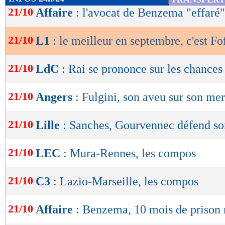
de
21/10
Affaire
: l'avocat de Benzema "effaré"
lecture
21/10
L1
: le meilleur en septembre, c'est Fo
OK
21/10
LdC
: Rai se prononce sur les chance
21/10
Angers
: Fulgini, son aveu sur son me
21/10
Lille
: Sanches, Gourvennec défend so
21/10
LEC
: Mura-Rennes, les compos
21/10
C3
: Lazio-Marseille, les compos
21/10
Affaire
: Benzema, 10 mois de prison 
Lu 6.674 fois
- Youcef Touaitia 