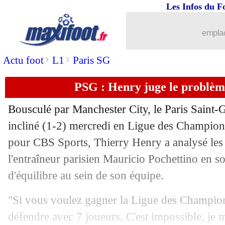
Les Infos du F
25/11
Ajax
: Onana confirme son départ
emplac
25/11
Man City
: Gabriel Jesus veut aller au
>
>
Actu foot
L1
Paris SG
25/11
OL-OM
: Kombouaré furieux pour Pay
PSG : Henry juge le problèm
25/11
PSG
: Carragher pousse Pochettino v
Bousculé par Manchester City, le Paris Saint-
25/11
Lille
: Ikoné vers la Fiorentina cet hiv
incliné (1-2) mercredi en Ligue des Champion
pour CBS Sports, Thierry Henry a analysé les
25/11
PSG
: Zidane, Henry serait surpris
l'entraîneur parisien Mauricio Pochettino en 
d'équilibre au sein de son équipe.
25/11
Chelsea
: Tuchel veut absolument Chi
"Si vous voulez gagner la Ligue des Champio
25/11
PSG
: Benarbia prend la défense de l'
défendre avec 7 joueurs. C'est impossible, je m