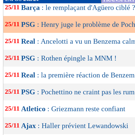
de
25/11
Barça
: le remplaçant d'Agüero ciblé 
lecture
25/11
PSG
: Henry juge le problème de Poch
OK
25/11
Real
: Ancelotti a vu un Benzema cal
25/11
PSG
: Rothen épingle la MNM !
25/11
Real
: la première réaction de Benzem
25/11
PSG
: Pochettino ne craint pas les ru
25/11
Atletico
: Griezmann reste confiant
25/11
Ajax
: Haller prévient Lewandowski