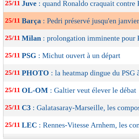
de
25/11
Juve
: quand Ronaldo craquait contre P
lecture
25/11
Barça
: Pedri préservé jusqu'en janvier
OK
25/11
Milan
: prolongation imminente pour P
25/11
PSG
: Michut ouvert à un départ
25/11
PHOTO
: la heatmap dingue du PSG à
25/11
OL-OM
: Galtier veut élever le débat
25/11
C3
: Galatasaray-Marseille, les compo
25/11
LEC
: Rennes-Vitesse Arnhem, les c