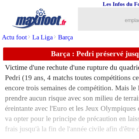
25/11
C3
: le classement du groupe B (Monac
Les Infos du F
25/11
C3
: le classement du groupe A (Lyon)
emplac
>
>
Actu foot
La Liga
Barça
25/11
C3
: Monaco 2-1 Real Sociedad (fini)
Barça : Pedri préservé jusq
25/11
C3
: Brondby 1-3 Lyon (fini)
Victime d'une rechute d'une rupture du quadri
25/11
Arsenal
: Arteta pour le retour de Wen
Pedri (19 ans, 4 matchs toutes compétitions ce
encore trois semaines de compétition. Mais le
25/11
Sociedad
: Le Normand vise les Bleus
prendre aucun risque avec son milieu de terrai
25/11
OM
: Sampaoli déçu, mais...
éreintante avec l'Euro et les Jeux Olympiques 
va opter pour le principe de précaution en la
25/11
OM
: Dieng regrette un manque d'effi
frais jusqu'à la fin de l'année civile afin d'être