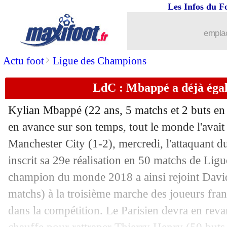
Les Infos du F
25/11
C3
: Galatasaray-Marseille, les compo
emplac
25/11
LEC
: Rennes-Vitesse Arnhem, les c
>
Actu foot
Ligue des Champions
25/11
PSG
: une soumission trop grande po
LdC : Mbappé a déjà égal
25/11
Man Utd
: accord annoncé avec Rangn
Kylian Mbappé (22 ans, 5 matchs et 2 buts en 
25/11
PSG
: Bernat revient sur son calvaire
en avance sur son temps, tout le monde l'avai
Manchester City (1-2), mercredi, l'attaquant d
25/11
Dortmund
: Håland, la boutade de Ra
inscrit sa 29e réalisation en 50 matchs de Li
champion du monde 2018 a ainsi rejoint Davi
25/11
PSG
: Riolo dénonce une mascarade !
matchs) à la troisième marche des joueurs franç
dans la compétition. Le Parisien devra en reva
25/11
Man Utd
: 5 noms pour assurer l'intér