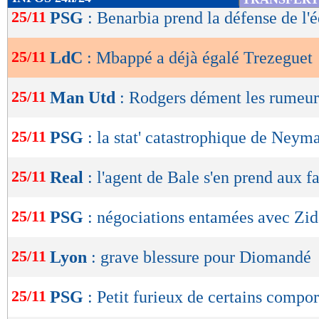
de
25/11
PSG
: Benarbia prend la défense de l'
lecture
25/11
LdC
: Mbappé a déjà égalé Trezeguet
OK
25/11
Man Utd
: Rodgers dément les rumeur
25/11
PSG
: la stat' catastrophique de Neym
25/11
Real
: l'agent de Bale s'en prend aux f
25/11
PSG
: négociations entamées avec Zid
25/11
Lyon
: grave blessure pour Diomandé
25/11
PSG
: Petit furieux de certains compo