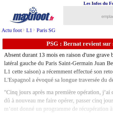
Les Infos du F
25/11
C3
: Galatasaray 4-2 Marseille (fini)
emplac
25/11
LEC
: le classement du groupe G (Ren
>
>
Actu foot
L1
Paris SG
25/11
LEC
: Rennes 3-3 Vitesse (fini)
PSG : Bernat revient sur 
25/11
PSG
: Messi, une erreur pour Rothen
Absent durant 13 mois en raison d'une grave b
25/11
C3
: Brondby-Lyon, les compos
latéral gauche du Paris Saint-Germain Juan Be
L1 cette saison) a récemment effectué son reto
25/11
C3
: Monaco-Real Sociedad, les comp
L'Espagnol a évoqué sa longue traversée du dése
25/11
FIFA
: une "mafia" pour Raiola
"Cinq jours après ma première opération, j’ai c
dû à nouveau me faire opérer, passer cinq jour
25/11
Juve
: quand Ronaldo craquait contre P
m’ont donné un programme de récupération à s