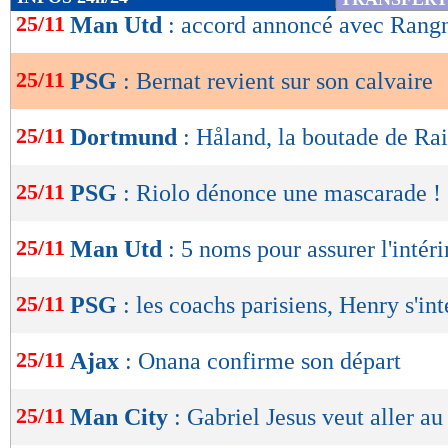
de
25/11
Man Utd
: accord annoncé avec Rangn
Lu 14.217 fois
- Youcef Touaitia 
lecture
25/11
PSG
: Bernat revient sur son calvaire
OK
25/11
Dortmund
: Håland, la boutade de Ra
25/11
PSG
: Riolo dénonce une mascarade !
25/11
Man Utd
: 5 noms pour assurer l'intér
25/11
PSG
: les coachs parisiens, Henry s'in
25/11
Ajax
: Onana confirme son départ
25/11
Man City
: Gabriel Jesus veut aller au