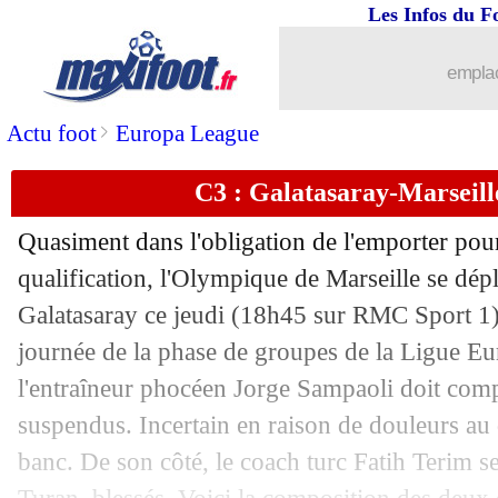
25/11
Sociedad
: Le Normand vise les Bleus
Les Infos du F
25/11
OM
: Sampaoli déçu, mais...
emplac
25/11
OM
: Dieng regrette un manque d'effi
>
Actu foot
Europa League
C3 : Galatasaray-Marseill
25/11
C3
: le classement du groupe E (OM)
Quasiment dans l'obligation de l'emporter pour 
25/11
C3
: Galatasaray 4-2 Marseille (fini)
qualification, l'Olympique de Marseille se dépl
Galatasaray ce jeudi (18h45 sur RMC Sport 1)
25/11
LEC
: le classement du groupe G (Ren
journée de la phase de groupes de la Ligue Eu
25/11
LEC
: Rennes 3-3 Vitesse (fini)
l'entraîneur phocéen Jorge Sampaoli doit comp
suspendus. Incertain en raison de douleurs au
25/11
PSG
: Messi, une erreur pour Rothen
banc. De son côté, le coach turc Fatih Terim s