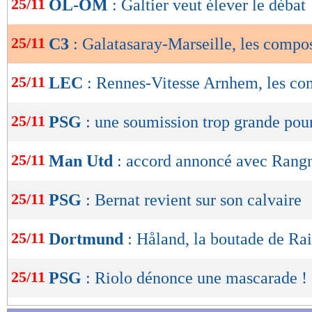
25/11
OL-OM
: Galtier veut élever le débat
de
lecture
25/11
C3
: Galatasaray-Marseille, les compo
OK
25/11
LEC
: Rennes-Vitesse Arnhem, les c
25/11
PSG
: une soumission trop grande po
25/11
Man Utd
: accord annoncé avec Rangn
25/11
PSG
: Bernat revient sur son calvaire
25/11
Dortmund
: Håland, la boutade de Ra
25/11
PSG
: Riolo dénonce une mascarade !