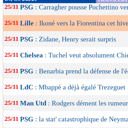
de
25/11
PSG
: Carragher pousse Pochettino v
lecture
25/11
Lille
: Ikoné vers la Fiorentina cet hiv
OK
25/11
PSG
: Zidane, Henry serait surpris
25/11
Chelsea
: Tuchel veut absolument Chi
25/11
PSG
: Benarbia prend la défense de l'
25/11
LdC
: Mbappé a déjà égalé Trezeguet
25/11
Man Utd
: Rodgers dément les rumeur
25/11
PSG
: la stat' catastrophique de Neym