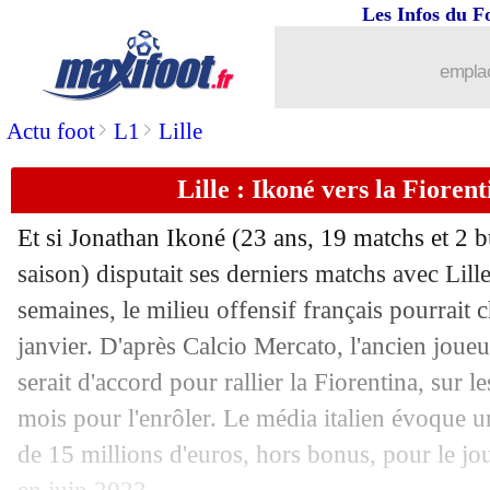
Les Infos du F
25/11
Milan
: prolongation imminente pour P
emplac
25/11
PSG
: Michut ouvert à un départ
>
>
Actu foot
L1
Lille
25/11
PHOTO
: la heatmap dingue du PSG à
Lille : Ikoné vers la Fiorent
25/11
OL-OM
: Galtier veut élever le débat
Et si Jonathan Ikoné (23 ans, 19 matchs et 2 b
25/11
C3
: Galatasaray-Marseille, les compo
saison) disputait ses derniers matchs avec Lille
semaines, le milieu offensif français pourrait 
25/11
LEC
: Rennes-Vitesse Arnhem, les c
janvier. D'après Calcio Mercato, l'ancien joue
serait d'accord pour rallier la Fiorentina, sur
25/11
PSG
: une soumission trop grande po
mois pour l'enrôler. Le média italien évoque u
de 15 millions d'euros, hors bonus, pour le jou
25/11
Man Utd
: accord annoncé avec Rangn