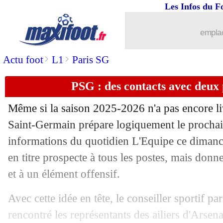
Les Infos du F
19/04
L1
: Monaco-Auxerre, les compos
emplac
19/04
Le Havre
: Boufal, la fin d'une longue
>
>
Actu foot
L1
Paris SG
19/04
Man City
: Cherki veut égaler Payet
PSG : des contacts avec deux p
19/04
Lille
: PSG-OL, Genesio derrière les P
Même si la saison 2025-2026 n'a pas encore liv
Saint-Germain prépare logiquement le prochain
19/04
PSG
: 38 M€ proposés pour acheter le
informations du quotidien L'Equipe ce diman
19/04
en titre prospecte à tous les postes, mais donn
Chelsea
: blessé, Estêvão a pleuré...
et à un élément offensif.
19/04
OM
: Lizarazu ne comprend pas Bena
Avec cette idée en tête, le conseiller sportif p
19/04
Real
: Perez nostalgique de Mourinho 
rencontré les représentants des ailiers d'Arsen