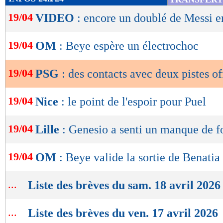
de
19/04
VIDEO
: encore un doublé de Messi
lecture
OK
19/04
OM
: Beye espère un électrochoc
19/04
PSG
: des contacts avec deux pistes o
19/04
Nice
: le point de l'espoir pour Puel
19/04
Lille
: Genesio a senti un manque de f
19/04
OM
: Beye valide la sortie de Benatia
...
Liste des brèves du sam. 18 avril 2026
...
Liste des brèves du ven. 17 avril 2026