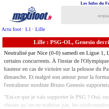
Les Infos du F
19/04
Ang.
: Liverpool arrache le derby !
emplac
19/04
Ita.
: Rabiot buteur, Milan 2e
>
>
Actu foot
L1
Lille
19/04
L1
: Monaco 2-2 Auxerre (fini)
Lille : PSG-OL, Genesio derri
19/04
Tottenham
: De Zerbi reste confiant
Neutralisé par Nice (0-0) samedi en Ligue 1, Li
19/04
Lille
: Giroud revient sur la période dé
certains concurrents. À l'instar de l'Olympique
hauteur en cas de victoire sur la pelouse du P
19/04
L1
: Metz-Paris FC, les compos
dimanche. Et malgré son amour pour la forma
l'entraîneur nordiste Bruno Genesio supportera
19/04
L1
: Nantes-Brest, les compos
"Est-ce que je vais supporter le PSG ? Oui, o
19/04
L1
: Strasbourg-Rennes, les compos
choses qu’on ne maîtrise pas, les confrontati