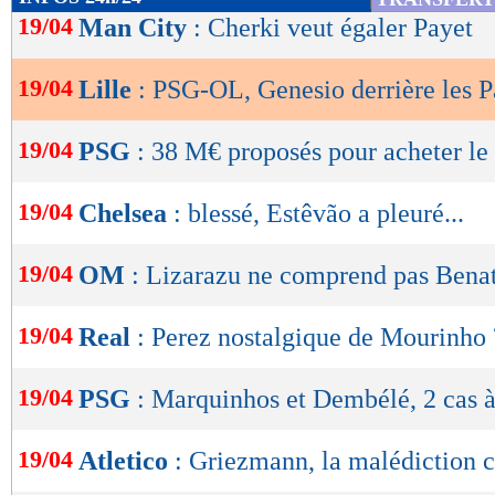
de
19/04
Man City
: Cherki veut égaler Payet
lecture
19/04
Lille
: PSG-OL, Genesio derrière les P
OK
19/04
PSG
: 38 M€ proposés pour acheter le
19/04
Chelsea
: blessé, Estêvão a pleuré...
19/04
OM
: Lizarazu ne comprend pas Bena
19/04
Real
: Perez nostalgique de Mourinho 
19/04
PSG
: Marquinhos et Dembélé, 2 cas à
19/04
Atletico
: Griezmann, la malédiction 