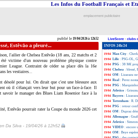
L1
: Nantes-Brest
19/04
Les Infos du Football Français et E
L1
: Strasbourg-
19/04
PSG
: un départ 
19/04
emplacement publicitaire
Atletico
: Koke ve
19/04
LdC
: PSG-Bayern
19/04
Tottenham
: Dan
19/04
Troyes
: Gomis en
19/04
publié le
19/04/2026 à 12h52
Real
: Camavinga 
19/04
LiveScore
-
clubs 
L1
: Monaco-Auxe
19/04
ssé, Estêvão a pleuré...
INFOS 24h/24
Le Havre
: Boufa
19/04
Man City
: Cherk
19/04
ison, l'ailier de Chelsea
Estêvão
(18 ans, 22 matchs et 2
Lille
: PSG-OL, Ge
19/04
 été victime d'un nouveau problème physique contre
PSG
: 38 M€ prop
19/04
ier League. Contraint de céder sa place dès la 16e
Chelsea
: blessé, 
19/04
ns les vestiaires...
OM
: Lizarazu n
19/04
Real
: Perez nost
19/04
nt désolé pour lui. On dirait que c'est une blessure aux
PSG
: Marquinhos
19/04
nt où il s'élançait vers leur but pour un face-à-face. Il
Atletico
: Griezm
19/04
ait savoir le manager des Blues Liam Rosenior face à la
Bayern
: Lizarazu
19/04
Tottenham
: R. D
19/04
PSG
: retour con
19/04
lité, Estêvão pourrait rater la Coupe du monde 2026 cet
OM
: Dupraz dém
19/04
Allemagne
: Gna
19/04
Atletico
: Simeone
19/04
n Da Silva - 19/04/26 à 12h52
VIDEO
: encore
19/04
OM
: Beye espèr
19/04
PSG
: des contac
19/04