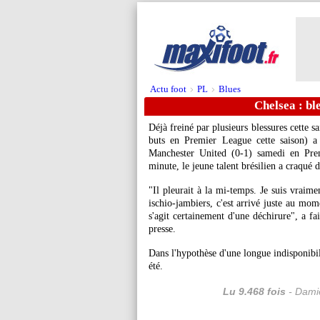
Actu foot
PL
Blues
>
>
Chelsea : ble
Déjà freiné par plusieurs blessures cette sa
buts en Premier League cette saison) a
Manchester United (0-1) samedi en Prem
minute, le jeune talent brésilien a craqué da
"Il pleurait à la mi-temps. Je suis vraime
ischio-jambiers, c'est arrivé juste au mome
s'agit certainement d'une déchirure", a f
presse.
Dans l'hypothèse d'une longue indisponibi
été.
Lu 9.468 fois
- Damie