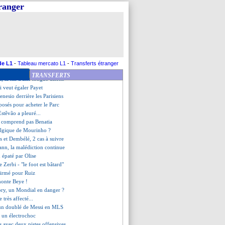
, les compos
tranger
Rennes, les compos
du Parc n'est pas exclu
ut se rattraper avec la C1
, les attentes de Lizarazu
so victime de racisme
 directeur sportif ?
a craqué dans le vestiaire
de L1
-
Tableau mercato L1
-
Transferts étranger
rre, les compos
TRANSFERTS
l, la fin d'une longue disette
i veut égaler Payet
nesio derrière les Parisiens
osés pour acheter le Parc
Estêvão a pleuré...
e comprend pas Benatia
algique de Mourinho ?
 et Dembélé, 2 cas à suivre
ann, la malédiction continue
 épaté par Olise
e Zerbi - "le foot est bâtard"
firmé pour Ruiz
onte Beye !
bry, un Mondial en danger ?
 très affecté...
 un doublé de Messi en MLS
e un électrochoc
ts avec deux pistes offensives