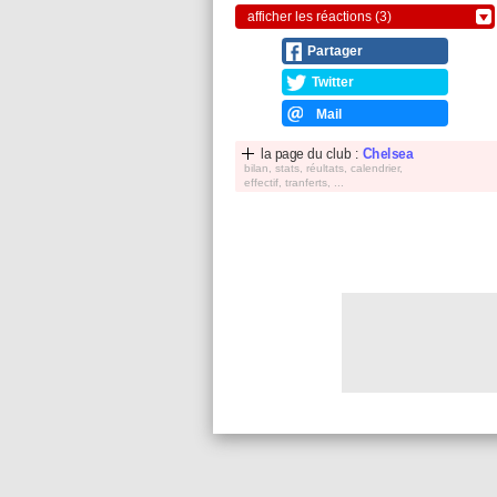
afficher les réactions (3)
Partager
Twitter
Mail
la page du club :
Chelsea
bilan, stats, réultats, calendrier,
effectif, tranferts, ...