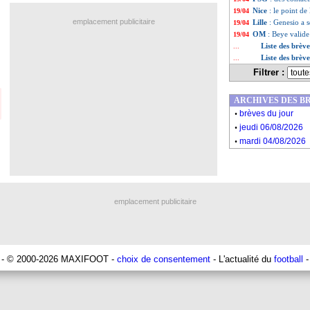
Nice
: le point de
19/04
emplacement publicitaire
Lille
: Genesio a 
19/04
OM
: Beye valide
19/04
Liste des brèv
...
Liste des brèv
...
Filtrer :
ARCHIVES DES B
.
brèves du jour
.
jeudi 06/08/2026
.
mardi 04/08/2026
emplacement publicitaire
- © 2000-2026 MAXIFOOT -
choix de consentement
- L'actualité du
football
-