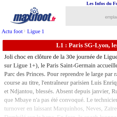
Les Infos du F
19/04
PSG
: Luis Enrique sur la course au tit
emplac
19/04
PSG
: Luis Enrique félicite l'OL
>
Actu foot
Ligue 1
19/04
Lyon
: à nouveau titulaire, Endrick sa
L1 : Paris SG-Lyon, l
19/04
Lyon
: Endrick raconte son but
Joli choc en clôture de la 30e journée de Lig
19/04
PSG
: l'amertume d'Hernandez
sur Ligue 1+), le Paris Saint-Germain accueil
Parc des Princes. Pour reprendre le large par 
19/04
Lyon
: la joie de Moreira
course au titre, l'entraîneur parisien Luis Enr
et Ndjantou, blessés. Absent depuis janvier, Ru
19/04
L1
: le classement des buteurs
que Mbaye n'a pas été convoqué. Le technicie
turnover en laissant Marquinhos, Neves, Zaïre
19/04
L1
: le classement complet