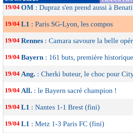
% de victoires
de
19/04
FORME
DE l'EQUIPE
OM
: Dupraz s'en prend aussi à Benat
67
% - 58%
lecture
14/04
Vict.
0-2
Indice MF: 100/100
buts
marqués/match
08/04
Vict.
2-0
19/04
L1
: Paris SG-Lyon, les compos
03/04
Vict.
3-1
2,38
OK
- 1,65
21/03
Vict.
0-4
17/03
Vict.
0-3
buts
encaissés/match
19/04
Rennes
: Camara savoure la belle opér
0,93
1,00 -
statistiques toutes compétitions con
19/04
Bayern
: 161 buts, première historiqu
Lu 18.056 fois
- Damien Da Silva 
19/04
Ang.
: Cherki buteur, le choc pour City
19/04
All.
: le Bayern sacré champion !
19/04
L1
: Nantes 1-1 Brest (fini)
19/04
L1
: Metz 1-3 Paris FC (fini)