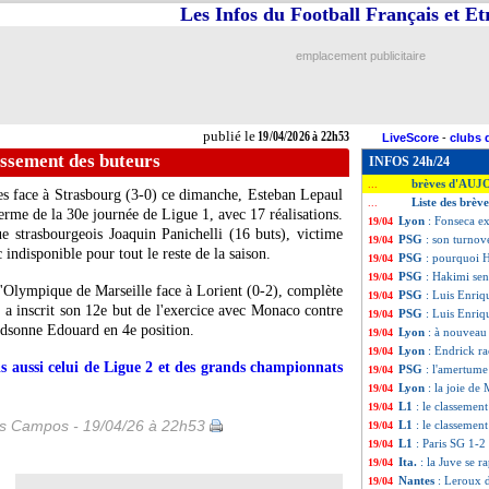
Les Infos du Football Français et E
emplacement publicitaire
publié le
19/04/2026 à 22h53
LiveScore
-
clubs 
lassement des buteurs
INFOS 24h/24
brèves d'AUJ
...
es face à Strasbourg (3-0) ce dimanche, Esteban Lepaul
Liste des brève
...
erme de la 30e journée de Ligue 1, avec 17 réalisations.
Lyon
: Fonseca ex
19/04
 strasbourgeois Joaquin Panichelli (16 buts), victime
PSG
: son turnov
19/04
 indisponible pour tout le reste de la saison.
PSG
: pourquoi 
19/04
PSG
: Hakimi sen
19/04
Olympique de Marseille face à Lorient (0-2), complète
PSG
: Luis Enriqu
19/04
 a inscrit son 12e but de l'exercice avec Monaco contre
PSG
: Luis Enriqu
19/04
 Odsonne Edouard en 4e position.
Lyon
: à nouveau 
19/04
Lyon
: Endrick r
19/04
s aussi celui de Ligue 2 et des grands championnats
PSG
: l'amertum
19/04
Lyon
: la joie de
19/04
L1
: le classemen
19/04
es Campos - 19/04/26 à 22h53
L1
: le classemen
19/04
L1
: Paris SG 1-2
19/04
Ita.
: la Juve se r
19/04
Nantes
: Leroux d
19/04