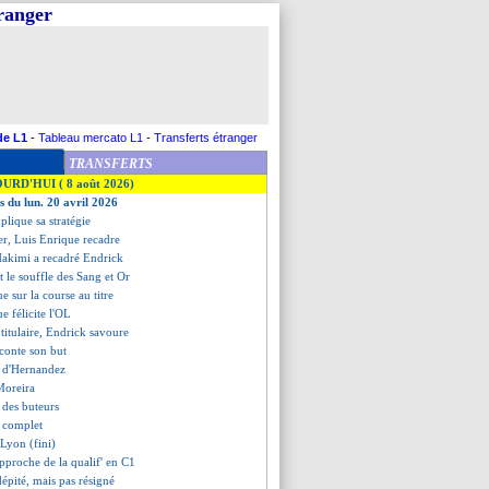
tranger
de L1
-
Tableau mercato L1
-
Transferts étranger
TRANSFERTS
OURD'HUI ( 8 août 2026)
s du lun. 20 avril 2026
plique sa stratégie
er, Luis Enrique recadre
Hakimi a recadré Endrick
t le souffle des Sang et Or
e sur la course au titre
e félicite l'OL
titulaire, Endrick savoure
aconte son but
e d'Hernandez
 Moreira
t des buteurs
t complet
 Lyon (fini)
approche de la qualif' en C1
épité, mais pas résigné