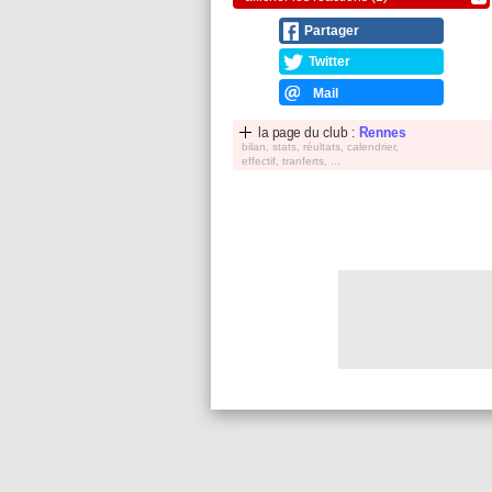
Partager
Twitter
Mail
la page du club :
Rennes
bilan, stats, réultats, calendrier,
effectif, tranferts, ...