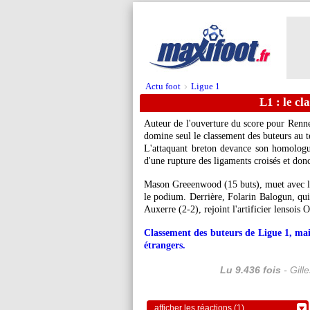
Actu foot
Ligue 1
>
L1 : le c
Auteur de l'ouverture du score pour Renn
domine seul le classement des buteurs au t
L'attaquant breton devance son homologue
d'une rupture des ligaments croisés et donc
Mason Greeenwood (15 buts), muet avec l'
le podium. Derrière, Folarin Balogun, qui
Auxerre (2-2), rejoint l'artificier lensois
Classement des buteurs de Ligue 1, mai
étrangers.
Lu 9.436 fois
- Gill
afficher les réactions (1)