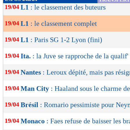
de
19/04
L1
: le classement des buteurs
lecture
19/04
L1
: le classement complet
OK
19/04
L1
: Paris SG 1-2 Lyon (fini)
19/04
Ita.
: la Juve se rapproche de la qualif
19/04
Nantes
: Leroux dépité, mais pas rési
19/04
Man City
: Haaland sous le charme d
19/04
Brésil
: Romario pessimiste pour Ney
Lu 31.345 fois
- Gilles Campos -
19/04
Monaco
: Faes refuse de baisser les br