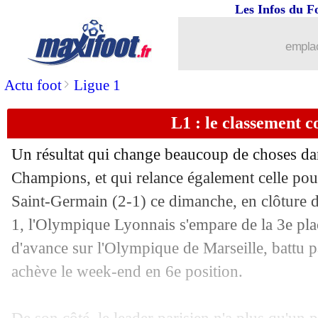
Les Infos du F
emplac
>
Actu foot
Ligue 1
L1 : le classement 
Un résultat qui change beaucoup de choses dan
...
brèves d'AUJOURD'HUI ( 9 août 202
Champions, et qui relance également celle pour
Saint-Germain (2-1) ce dimanche, en clôture d
...
Liste des brèves du lun. 20 avril 2026
1, l'Olympique Lyonnais s'empare de la 3e pl
d'avance sur l'Olympique de Marseille, battu p
19/04
Lyon
: Fonseca explique sa stratégie
Pos
Equipe
Pts
J
G
N
P
Bp
Bc
Di
achève le week-end en 6e position.
1
Paris SG
63
28
20
3
5
62
25
+
19/04
PSG
: son turnover, Luis Enrique reca
2
Lens
62
29
20
2
7
57
29
+
3
Lyon
54
30
16
6
8
45
30
+